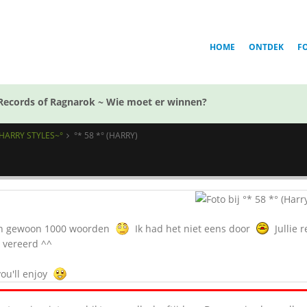
HOME
ONTDEK
F
Records of Ragnarok ~ Wie moet er winnen?
 HARRY STYLES~°
°* 58 *° (HARRY)
en gewoon 1000 woorden
Ik had het niet eens door
Jullie 
 vereerd ^^
you'll enjoy