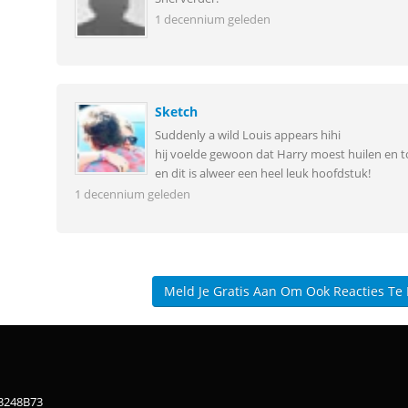
1 decennium geleden
Sketch
Suddenly a wild Louis appears hihi
hij voelde gewoon dat Harry moest huilen en t
en dit is alweer een heel leuk hoofdstuk!
1 decennium geleden
Meld Je Gratis Aan Om Ook Reacties Te
83248B73