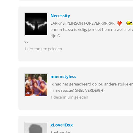
Necessity
LARRY STYLINSON FOREVERRRRRRR
ennnn hazza is zielig, je moet hem nu wel snel w
zijn Ö
xx
1 decennium geleden
miemstyless
Ik had net gereacheerd op jou andere stukje e
in me reactie) SNEL VERDER(H)
1 decennium geleden
xLove1Dxx
Snel verder!