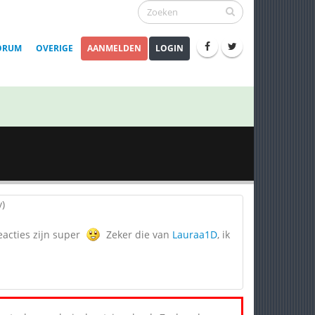
ORUM
OVERIGE
AANMELDEN
LOGIN
reacties zijn super
Zeker die van
Lauraa1D
, ik