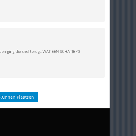
oen ging die snel terug.. WAT EEN SCHATJE <3
 Kunnen Plaatsen