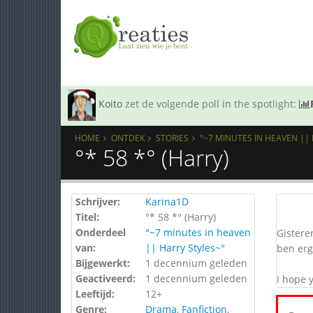
Koito
zet de volgende poll in the spotlight:
HOME
ONTDEK
STORIES
°~7 MINUTES IN HEAVEN ||
°* 58 *° (Harry)
Schrijver:
Karina1D
Titel:
°* 58 *° (Harry)
Onderdeel
°~7 minutes in heaven
Gister
van:
|| Harry Styles~°
ben erg
Bijgewerkt:
1 decennium geleden
Geactiveerd:
1 decennium geleden
I hope 
Leeftijd:
12+
Genre:
Drama
,
Fanfiction
,