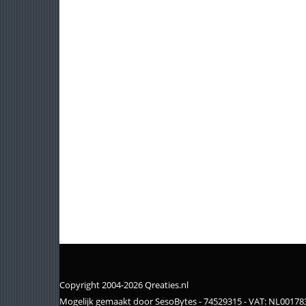
Copyright 2004-2026 Qreaties.nl
Mogelijk gemaakt door SesoBytes - 74529315 - VAT: NL0017