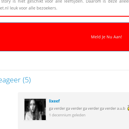
story is niet geschikt voor alle leeftijden. Daarom is deze all
et.nl leuk voor alle bezoekers.
eageer (5)
lixeef
ga verder ga verder ga verder ga verder a.u.b
1 decennium geleden