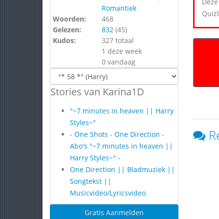
Deze 
Romantiek
Quizl
Woorden:
468
Gelezen:
832
(
45
)
Kudos:
327 totaal
1 deze week
0 vandaag
Stories van Karina1D
°~7 minutes in heaven || Harry
Styles~°
R
- One Shots - One Direction -
Abo's °~7 minutes in heaven ||
Harry Styles~° -
One Direction || Bladmuziek ||
Songtekst ||
Musicvideo/Lyricsvideo
Gratis Aanmelden