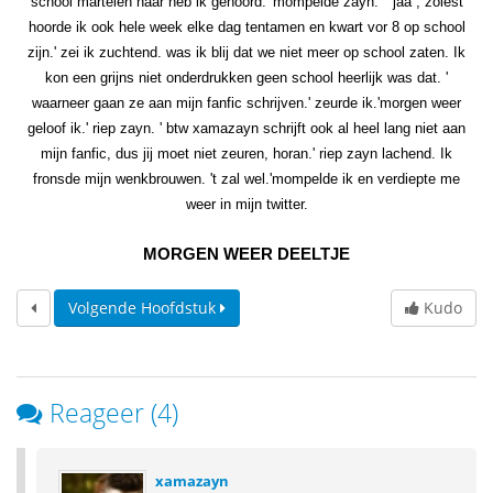
school martelen haar heb ik gehoord.' mompelde zayn. " jaa , zoiest
hoorde ik ook hele week elke dag tentamen en kwart vor 8 op school
zijn.' zei ik zuchtend. was ik blij dat we niet meer op school zaten. Ik
kon een grijns niet onderdrukken geen school heerlijk was dat. '
waarneer gaan ze aan mijn fanfic schrijven.' zeurde ik.'morgen weer
geloof ik.' riep zayn. ' btw xamazayn schrijft ook al heel lang niet aan
mijn fanfic, dus jij moet niet zeuren, horan.' riep zayn lachend. Ik
fronsde mijn wenkbrouwen. 't zal wel.'mompelde ik en verdiepte me
weer in mijn twitter.
MORGEN WEER DEELTJE
Volgende Hoofdstuk
Kudo
Reageer (4)
xamazayn