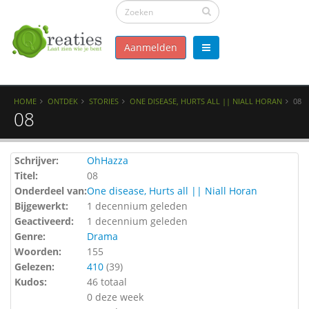
Aanmelden
HOME
ONTDEK
STORIES
ONE DISEASE, HURTS ALL || NIALL HORAN
08
08
Schrijver:
OhHazza
Titel:
08
Onderdeel van:
One disease, Hurts all || Niall Horan
Bijgewerkt:
1 decennium geleden
Geactiveerd:
1 decennium geleden
Genre:
Drama
Woorden:
155
Gelezen:
410
(
39
)
Kudos:
46 totaal
0 deze week