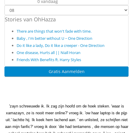
0 vandaag
Stories van OhHazza
There are things that won't fade with time.
Baby , I'm better without U ~ One Direction
Do it like a lady, Do it like a creeper - One Direction
One disease, Hurts all || Niall Horan
Friends With Benefits ft. Harry Styles
Gratis Aanmelden
'zayn schreeuwde ik. Ik zag zijn hoofd om de hoek steken. 'waar is
xamazayn, ze is nooit meer online?' vroeg ik. 'ow haar laptop is de pijp
uit.' lachtte hij. Ik keek hem lachend aan. ' en unlisted, ze schrijfen niet
aan mijn fanfic?' vroeg ik door. 'die had tentamens , die mensen op haar