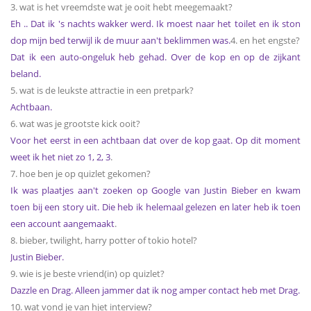
3. wat is het vreemdste wat je ooit hebt meegemaakt?
Eh .. Dat ik 's nachts wakker werd. Ik moest naar het toilet en ik ston
dop mijn bed terwijl ik de muur aan't beklimmen was.
4. en het engste?
Dat ik een auto-ongeluk heb gehad. Over de kop en op de zijkant
beland.
5. wat is de leukste attractie in een pretpark?
Achtbaan.
6. wat was je grootste kick ooit?
Voor het eerst in een achtbaan dat over de kop gaat. Op dit moment
weet ik het niet zo 1, 2, 3
.
7. hoe ben je op quizlet gekomen?
Ik was plaatjes aan't zoeken op Google van Justin Bieber en kwam
toen bij een story uit. Die heb ik helemaal gelezen en later heb ik toen
een account aangemaakt
.
8. bieber, twilight, harry potter of tokio hotel?
Justin Bieber.
9. wie is je beste vriend(in) op quizlet?
Dazzle en Drag. Alleen jammer dat ik nog amper contact heb met Drag.
10. wat vond je van hjet interview?