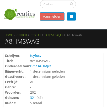
Aanmelden
HOME
ONTDEK
STORIES
DITJES&DATJES
#8: IMSWAG
#8: IMSWAG
Schrijver:
toyfoxy
Titel:
#8: IMSWAG
Onderdeel van:
Ditjes&Datjes
Bijgewerkt:
1 decennium geleden
Geactiveerd:
1 decennium geleden
Leeftijd:
AL
Genre:
-
Woorden:
202
Gelezen:
321
(
41
)
Kudos:
5 totaal