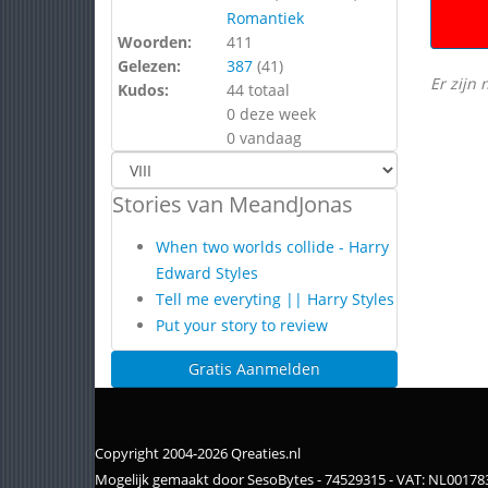
Romantiek
Woorden:
411
Gelezen:
387
(
41
)
Er zijn 
Kudos:
44 totaal
0 deze week
0 vandaag
Stories van MeandJonas
When two worlds collide - Harry
Edward Styles
Tell me everyting || Harry Styles
Put your story to review
Gratis Aanmelden
Copyright 2004-2026 Qreaties.nl
Mogelijk gemaakt door SesoBytes - 74529315 - VAT: NL0017