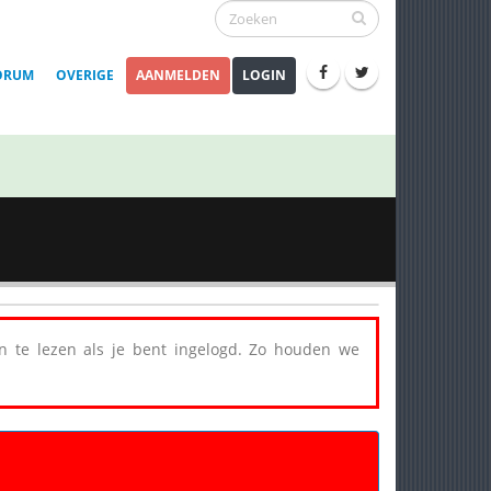
ORUM
OVERIGE
AANMELDEN
LOGIN
een te lezen als je bent ingelogd. Zo houden we