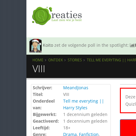
Koito
zet de volgende poll in the spotlight:
HOME
ONTDEK
STORIES
TELL ME EVERYTING || HAR
VIII
Schrijver:
MeandJonas
Titel:
VIII
Deze 
Onderdeel
Tell me everyting ||
Quizl
van:
Harry Styles
Bijgewerkt:
1 decennium geleden
Geactiveerd:
1 decennium geleden
Leeftijd:
18+
Genre:
Drama
,
Fanfiction
,