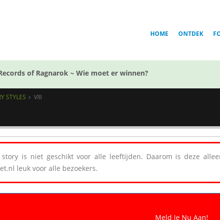
HOME
ONTDEK
F
Records of Ragnarok ~ Wie moet er winnen?
RY STYLES
VIII
story is niet geschikt voor alle leeftijden. Daarom is deze all
et.nl leuk voor alle bezoekers.