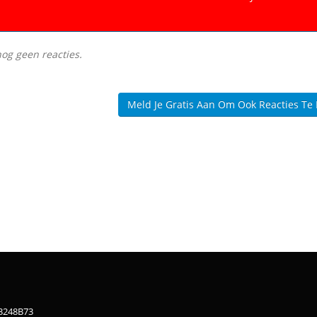
nog geen reacties.
Meld Je Gratis Aan Om Ook Reacties Te
83248B73