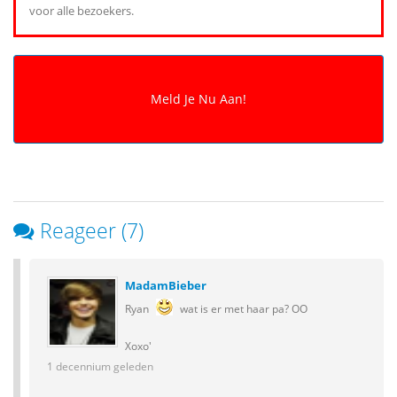
voor alle bezoekers.
Reageer (7)
MadamBieber
Ryan
wat is er met haar pa? OO
Xoxo'
1 decennium geleden