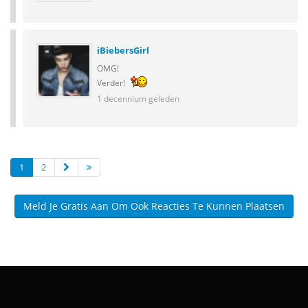
iBiebersGirl
OMG!
Verder!
1 decennium geleden
1
2
Meld Je Gratis Aan Om Ook Reacties Te Kunnen Plaatsen