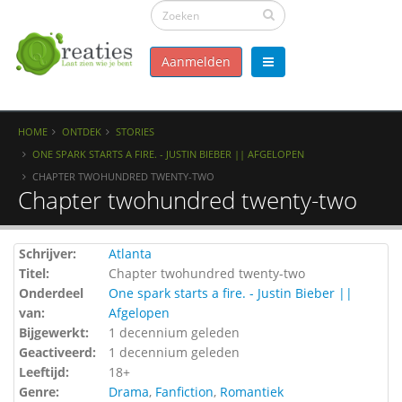
Aanmelden
HOME
ONTDEK
STORIES
ONE SPARK STARTS A FIRE. - JUSTIN BIEBER || AFGELOPEN
CHAPTER TWOHUNDRED TWENTY-TWO
Chapter twohundred twenty-two
Schrijver:
Atlanta
Titel:
Chapter twohundred twenty-two
Onderdeel
One spark starts a fire. - Justin Bieber ||
van:
Afgelopen
Bijgewerkt:
1 decennium geleden
Geactiveerd:
1 decennium geleden
Leeftijd:
18+
Genre:
Drama
,
Fanfiction
,
Romantiek