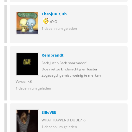
TheSjuultjuh
:O:O
1 decennium geleden
Rembrandt
Fack Justin,Fack haar vader!
Doe niet zo kinderachtig en luister
Zogezegd 'gemist',weinig te merken
Verder <3
1 decennium geleden
EllleVEE
WHAT HAPPEND DUDE? :o
1 decennium geleden