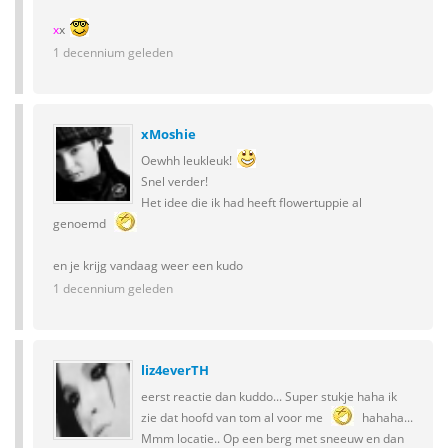
x
x
1 decennium geleden
xMoshie
Oewhh leukleuk!
Snel verder!
Het idee die ik had heeft flowertuppie al
genoemd
en je krijg vandaag weer een kudo
1 decennium geleden
liz4everTH
eerst reactie dan kuddo... Super stukje haha ik
zie dat hoofd van tom al voor me
hahaha...
Mmm locatie.. Op een berg met sneeuw en dan