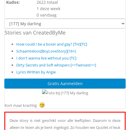
Kudos:
2622 totaal
1 deze week
0 vandaag
Stories van CreatedByMe
How could I be a boxer and gay? [TH][TC]
Schaamteloos[BoyLoveStory][16+]
I don't wanna live without you [TC]
Dirty Secrets and Soft whispers [>>Twinsest<<]
Lyrics Written by Angie
Gratis Aanmelden
Kort maar krachtig
Deze story is niet geschikt voor alle leeftijden. Daarom is deze
alleen te lezen als je bent ingelogd. Zo houden we Quizlet.nl leuk