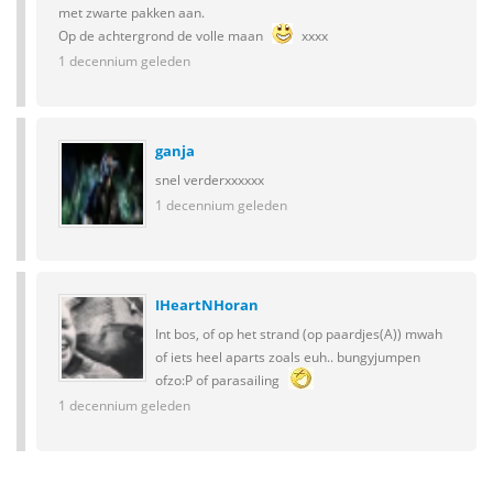
met zwarte pakken aan.
Op de achtergrond de volle maan
xxxx
1 decennium geleden
ganja
snel verderxxxxxx
1 decennium geleden
IHeartNHoran
Int bos, of op het strand (op paardjes(A)) mwah
of iets heel aparts zoals euh.. bungyjumpen
ofzo:P of parasailing
1 decennium geleden