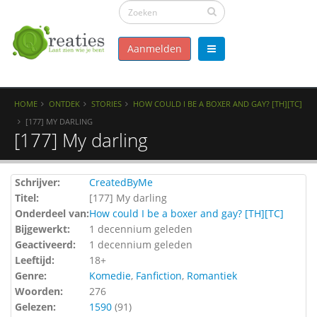
Aanmelden
HOME
ONTDEK
STORIES
HOW COULD I BE A BOXER AND GAY? [TH][TC]
[177] MY DARLING
[177] My darling
Schrijver:
CreatedByMe
Titel:
[177] My darling
Onderdeel van:
How could I be a boxer and gay? [TH][TC]
Bijgewerkt:
1 decennium geleden
Geactiveerd:
1 decennium geleden
Leeftijd:
18+
Genre:
Komedie
,
Fanfiction
,
Romantiek
Woorden:
276
Gelezen:
1590
(
91
)