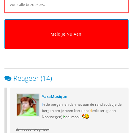
voor alle bezoekers.
Reageer (14)
YaraMusique
i
n de bergen, en dan net aan de rand zodat je de
bergen om je heen kan zien (
d
enkt terug aan
Noorwegen)
h
eel mooi
tis niet ver weg hoor