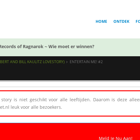
HOME
ONTDEK
F
Records of Ragnarok ~ Wie moet er winnen?
BERT AND BILL KAULITZ LOVESTORY)
ENTERTAIN ME! #2
story is niet geschikt voor alle leeftijden. Daarom is deze all
et.nl leuk voor alle bezoekers.