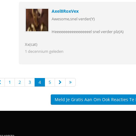
Axel8RoxVex
Awesome,snel verder(Y)
Heeeeeeeeeeeeeeeeel snel verder plz(A)
Xx(cat)
1 decennium geleden
1
2
3
4
5
Meld Je Gratis Aan Om Ook Reacties Te