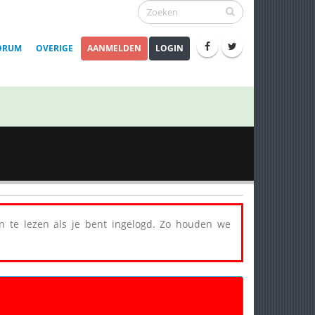
ORUM
OVERIGE
AANMELDEN
LOGIN
een te lezen als je bent ingelogd. Zo houden we