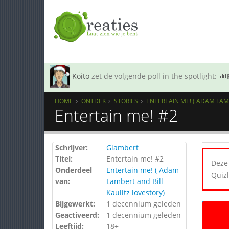
Koito
zet de volgende poll in the spotlight:
HOME
ONTDEK
STORIES
ENTERTAIN ME! ( ADAM LAM
Entertain me! #2
Schrijver:
Glambert
Titel:
Entertain me! #2
Deze 
Onderdeel
Entertain me! ( Adam
Quizl
van:
Lambert and Bill
Kaulitz lovestory)
Bijgewerkt:
1 decennium geleden
Geactiveerd:
1 decennium geleden
Leeftijd:
18+