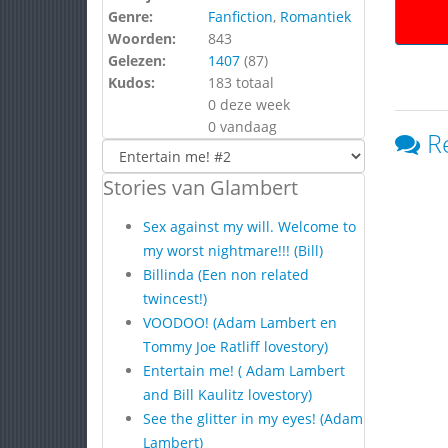
Genre:
Fanfiction
,
Romantiek
Woorden:
843
Gelezen:
1407
(
87
)
Kudos:
183 totaal
0 deze week
0 vandaag
R
Stories van Glambert
Sex against my will. Welcome to
my worst nightmare!!! (Bill)
Billinda (Een non related
twincest!)
VOODOO! (Adam Lambert en
Tommy Joe Ratliff lovestory)
Entertain me! ( Adam Lambert
and Bill Kaulitz lovestory)
See the glitter in my eyes! (Adam
Lambert)