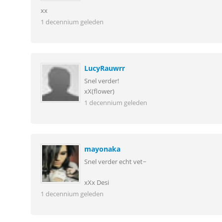
xx
1 decennium geleden
LucyRauwrr
Snel verder!
xX(flower)
1 decennium geleden
mayonaka
Snel verder echt vet~
xXx Desi
1 decennium geleden