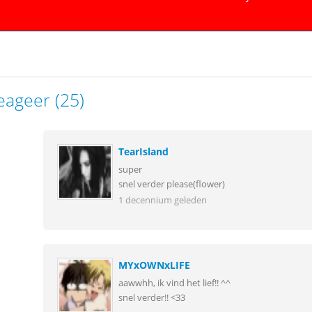
eageer (25)
TearIsland
super
snel verder please(flower)
1 decennium geleden
MYxOWNxLIFE
aawwhh, ik vind het lief!! ^^
snel verder!! <33