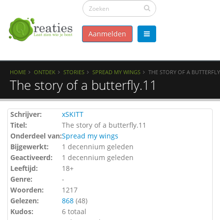
Aanmelden
HOME
ONTDEK
STORIES
SPREAD MY WINGS
THE STORY OF A BUTTERFLY
The story of a butterfly.11
Schrijver:
xSKITT
Titel:
The story of a butterfly.11
Onderdeel van:
Spread my wings
Bijgewerkt:
1 decennium geleden
Geactiveerd:
1 decennium geleden
Leeftijd:
18+
Genre:
-
Woorden:
1217
Gelezen:
868
(
48
)
Kudos:
6 totaal