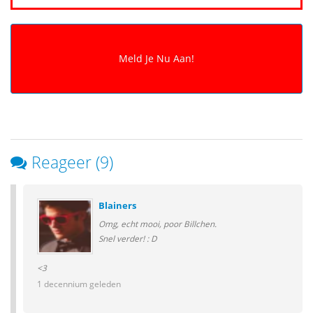
Reageer (9)
Blainers
Omg, echt mooi, poor Billchen.
Snel verder! : D
<3
1 decennium geleden