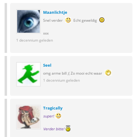
Maanlichtje
Snel verder
Echt geweldig
xxx
1 decennium geleden
Seel
omg arme bill ;( Zo mooi echt waar
1 decennium geleden
Tragically
super!
Verder bitte!