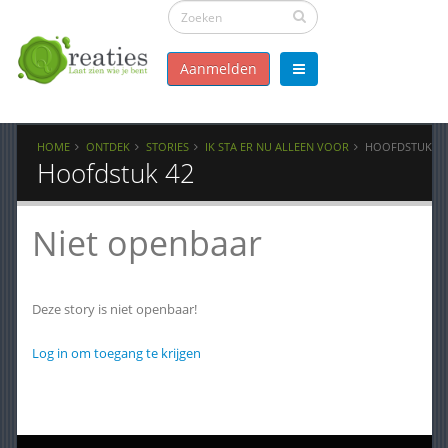
Aanmelden
HOME
ONTDEK
STORIES
IK STA ER NU ALLEEN VOOR
HOOFDSTUK 42
Hoofdstuk 42
Niet openbaar
Deze story is niet openbaar!
Log in om toegang te krijgen