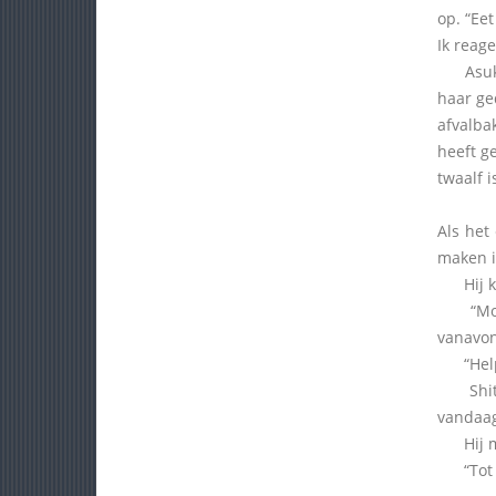
op. “Eet
Ik reage
Asuka g
haar ge
afvalbak
heeft g
twaalf i
Als het
maken is
Hij kni
“Mooi z
vanavon
“Help j
Shit. D
vandaag.
Hij maa
“Tot mo