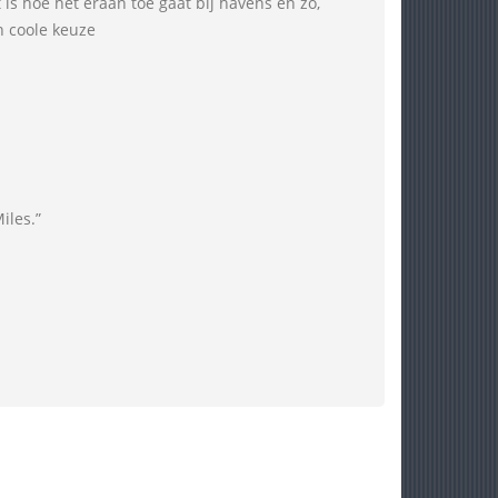
 is hoe het eraan toe gaat bij havens en zo,
n coole keuze
iles.”