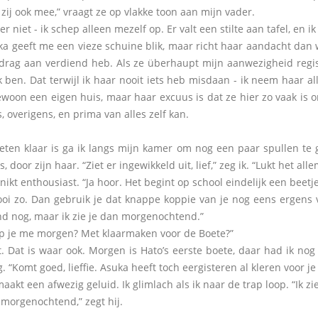
 zij ook mee,” vraagt ze op vlakke toon aan mijn vader.
er niet - ik schep alleen mezelf op. Er valt een stilte aan tafel, en i
eeft me een vieze schuine blik, maar richt haar aandacht dan wee
drag aan verdiend heb. Als ze überhaupt mijn aanwezigheid registr
 ben. Dat terwijl ik haar nooit iets heb misdaan - ik neem haar all
ewoon een eigen huis, maar haar excuus is dat ze hier zo vaak is o
s, overigens, en prima van alles zelf kan.
 eten klaar is ga ik langs mijn kamer om nog een paar spullen te 
, door zijn haar. “Ziet er ingewikkeld uit, lief,” zeg ik. “Lukt het all
kt enthousiast. “Ja hoor. Het begint op school eindelijk een beetje
o. Dan gebruik je dat knappe koppie van je nog eens ergens voor.
d nog, maar ik zie je dan morgenochtend.”
e me morgen? Met klaarmaken voor de Boete?”
at is waar ook. Morgen is Hato’s eerste boete, daar had ik nog ni
 “Komt goed, lieffie. Asuka heeft toch eergisteren al kleren voor je
kt een afwezig geluid. Ik glimlach als ik naar de trap loop. “Ik z
rgenochtend,” zegt hij.