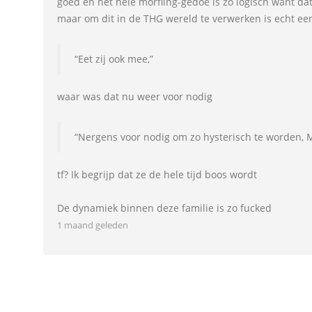
goed en het hele morfling-gedoe is zo logisch want dat
maar om dit in de THG wereld te verwerken is echt ee
“Eet zij ook mee,”
waar was dat nu weer voor nodig
“Nergens voor nodig om zo hysterisch te worden, M
tf? Ik begrijp dat ze de hele tijd boos wordt
De dynamiek binnen deze familie is zo fucked
1 maand geleden