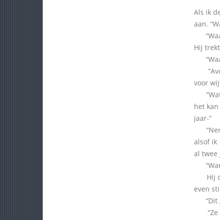
Als ik d
aan. “W
“Waar j
Hij trek
“Waar k
“Avonds
voor wijf
“Wat-” 
het kan 
jaar-”
“Nergen
alsof ik
al twee
“Wanne
Hij dra
even sti
“Dit ge
“Ze is 