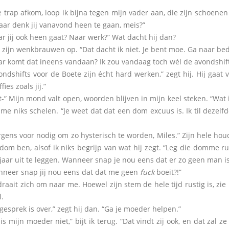
e trap afkom, loop ik bijna tegen mijn vader aan, die zijn schoenen
aar denk jij vanavond heen te gaan, meis?”
ij ook heen gaat? Naar werk?” Wat dacht hij dan?
t zijn wenkbrauwen op. “Dat dacht ik niet. Je bent moe. Ga naar bed
omt dat ineens vandaan? Ik zou vandaag toch wél de avondshift
hifts voor de Boete zijn écht hard werken,” zegt hij. Hij gaat ve
fies zoals jij.”
Mijn mond valt open, woorden blijven in mijn keel steken. “Wat i
me niks schelen. “Je weet dat dat een dom excuus is. Ik til dezelfde
s voor nodig om zo hysterisch te worden, Miles.” Zijn hele houdi
 dom ben, alsof ik niks begrijp van wat hij zegt. “Leg die domme ru
 jaar uit te leggen. Wanneer snap je nou eens dat er zo geen man is
er snap jij nou eens dat dat me geen
fuck
boeit?!”
ait zich om naar me. Hoewel zijn stem de hele tijd rustig is, zie i
l.
sprek is over,” zegt hij dan. “Ga je moeder helpen.”
mijn moeder niet,” bijt ik terug. “Dat vindt zij ook, en dat zal ze