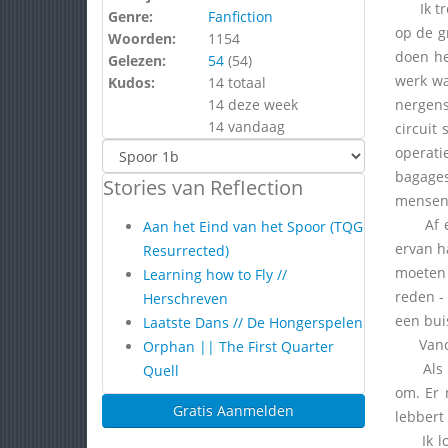
Ik trek
Genre:
Fanfiction
op de g
Woorden:
1154
doen he
Gelezen:
54
(
54
)
werk wa
Kudos:
14 totaal
14 deze week
nergens
14 vandaag
circuit
operati
bagages
Stories van RefIection
mensen 
Af en t
Aan het Eind van het Spoor (TQG
ervan h
Resurrected)
moeten 
Learning how to Fly //
reden -
Herschreven
een bui
Laatste Dans // De Hongerspelen
Vandaag
Orphan || The First Quarter
Als ik 
Quell
om. Er 
Gratis Aanmelden
lebbert 
Ik loop