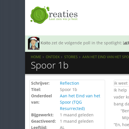
Koito
zet de volgende poll in the spotlight:
HOME
ONTDEK
STORIES
AAN HET EIND VAN HET SP
Spoor 1b
Schrijver:
RefIection
ik weet
Titel:
Spoor 1b
Ik help
Onderdeel
Aan het Eind van het
vader ko
van:
Spoor (TQG
bang da
Resurrected)
“Ben th
Bijgewerkt:
1 maand geleden
Mijn va
Geactiveerd:
1 maand geleden
“En, ho
Leeftijd:
AL