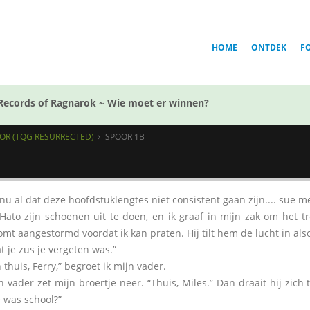
HOME
ONTDEK
F
Records of Ragnarok ~ Wie moet er winnen?
OOR (TQG RESURRECTED)
SPOOR 1B
 nu al dat deze hoofdstuklengtes niet consistent gaan zijn.... sue m
 Hato zijn schoenen uit te doen, en ik graaf in mijn zak om het 
mt aangestormd voordat ik kan praten. Hij tilt hem de lucht in also
t je zus je vergeten was.”
uis, Ferry,” begroet ik mijn vader.
der zet mijn broertje neer. “Thuis, Miles.” Dan draait hij zich 
e was school?”