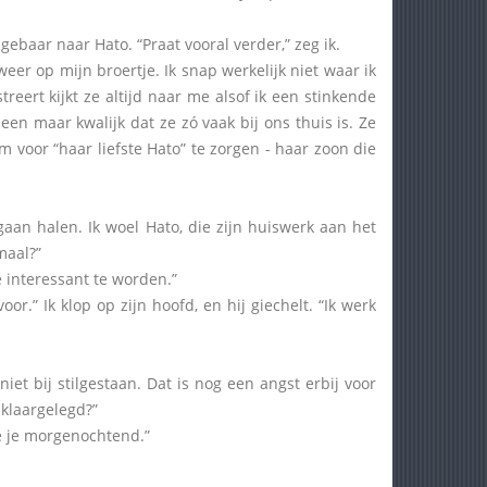
k gebaar naar Hato. “Praat vooral verder,” zeg ik.
r op mijn broertje. Ik snap werkelijk niet waar ik
eert kijkt ze altijd naar me alsof ik een stinkende
een maar kwalijk dat ze zó vaak bij ons thuis is. Ze
m voor “haar liefste Hato” te zorgen - haar zoon die
gaan halen. Ik woel Hato, die zijn huiswerk aan het
emaal?”
 interessant te worden.”
” Ik klop op zijn hoofd, en hij giechelt. “Ik werk
et bij stilgestaan. Dat is nog een angst erbij voor
 klaargelegd?”
ie je morgenochtend.”