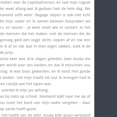
tellen over de Capitooltreinen, en laat mijn rugzak
vader weet allang wat ík gedaan heb de hele dag. We
navond zelfs weer. Bagage slepen is ook niet echt
 die mijn vader en ik samen beleven bespreken we
s, en tassen - je weet nooit wie er luistert. In het
iet de mensen die het maken, niet de mensen die de
genoeg geld een oogje dicht, slepen af en toe een
 ik af en toe wat in mijn eigen zakken, zoek ik de
e prijs.
aatste keer was drie dagen geleden, toen Asuka me
ein wordt voor ons beiden, en dat ik misschien zou
slag. Ik was boos geworden, en ik vond met goede
t vinden. Om mijn hoofd tot rust te brengen had ik
 een rondje aan het lopen was.
voordat ik mijn jas ophang.
s bij Hato op school. Niemand kijkt naar me op of
zou nooit het bord van mijn vader vergeten - daar
 op aarde heeft gezet.
het hoofd van de tafel. Asuka kijkt quasi-verbaasd