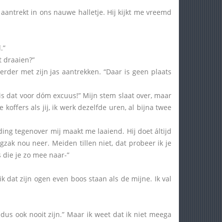
 aantrekt in ons nauwe halletje. Hij kijkt me vreemd
.”
 draaien?”
rder met zijn jas aantrekken. “Daar is geen plaats
s dat voor dóm excuus!” Mijn stem slaat over, maar
 koffers als jij, ik werk dezelfde uren, al bijna twee
ng tegenover mij maakt me laaiend. Hij doet áltijd
gzak nou neer. Meiden tillen niet, dat probeer ik je
 die je zo mee naar-”
k dat zijn ogen even boos staan als de mijne. Ik val
 dus ook nooit zijn.” Maar ik weet dat ik niet meega