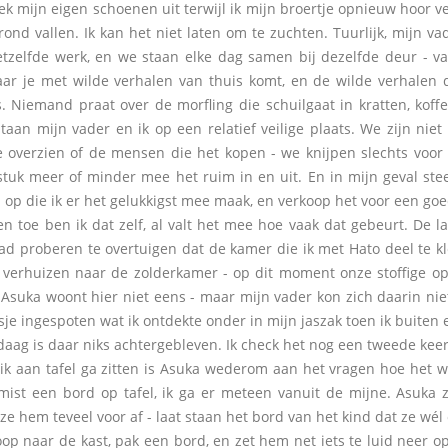
 mijn eigen schoenen uit terwijl ik mijn broertje opnieuw hoor ver
rond vallen. Ik kan het niet laten om te zuchten. Tuurlijk, mijn 
tzelfde werk, en we staan elke dag samen bij dezelfde deur - va
ar je met wilde verhalen van thuis komt, en de wilde verhalen
. Niemand praat over de morfling die schuilgaat in kratten, koffer
 staan mijn vader en ik op een relatief veilige plaats. We zijn n
e overzien of de mensen die het kopen - we knijpen slechts voor 
tuk meer of minder mee het ruim in en uit. En in mijn geval steek
op die ik er het gelukkigst mee maak, en verkoop het voor een goed
oe ben ik dat zelf, al valt het mee hoe vaak dat gebeurt. De l
ad proberen te overtuigen dat de kamer die ik met Hato deel te kl
verhuizen naar de zolderkamer - op dit moment onze stoffige op
 Asuka woont hier niet eens - maar mijn vader kon zich daarin nie
sje ingespoten wat ik ontdekte onder in mijn jaszak toen ik buiten
 is daar niks achtergebleven. Ik check het nog een tweede keer 
aan tafel ga zitten is Asuka wederom aan het vragen hoe het wa
mist een bord op tafel, ik ga er meteen vanuit de mijne. Asuka 
ze hem teveel voor af - laat staan het bord van het kind dat ze wél
 naar de kast, pak een bord, en zet hem net iets te luid neer op 