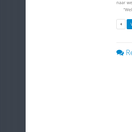
naar we
“Welter
R