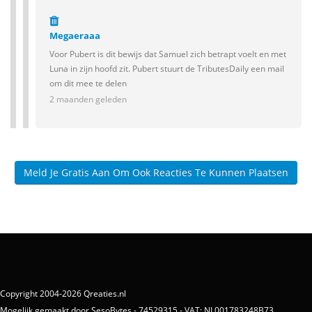
Megaeraaa
Voor Pubert is dit bewijs dat Samuel zich betrapt voelt en met
Luna in zijn hoofd zit. Pubert stuurt de TributesDaily een mail
om dit mee te delen
2 maanden geleden
Meld Je Gratis Aan Om Ook Reacties Te Kunnen Plaatsen
Copyright 2004-2026 Qreaties.nl
Mogelijk gemaakt door SesoBytes - 74529315 - VAT: NL001783248B73