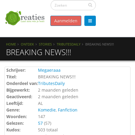
Aanmelden
HOME
ONTDEK
STORIES
TRIBUTESDAILY
BREAKING NEWS!!!
BREAKING NEWS!!!
Schrijver:
Megaeraaa
Titel:
BREAKING NEWS!!!
Onderdeel van:
TributesDaily
Bijgewerkt:
2 maanden geleden
Geactiveerd:
2 maanden geleden
Leeftijd:
AL
Genre:
Komedie
,
Fanfiction
Woorden:
147
Gelezen:
57
(
57
)
Kudos:
503 totaal