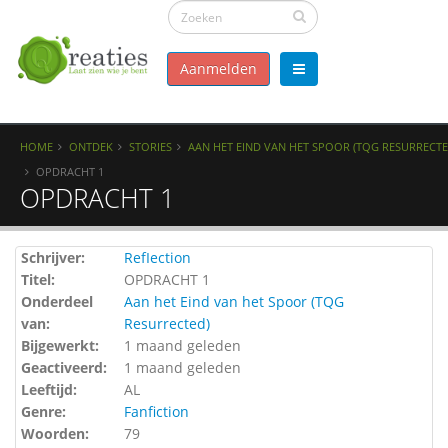
Aanmelden
HOME
ONTDEK
STORIES
AAN HET EIND VAN HET SPOOR (TQG RESURRECTE
OPDRACHT 1
OPDRACHT 1
Schrijver:
RefIection
Titel:
OPDRACHT 1
Onderdeel
Aan het Eind van het Spoor (TQG
van:
Resurrected)
Bijgewerkt:
1 maand geleden
Geactiveerd:
1 maand geleden
Leeftijd:
AL
Genre:
Fanfiction
Woorden:
79