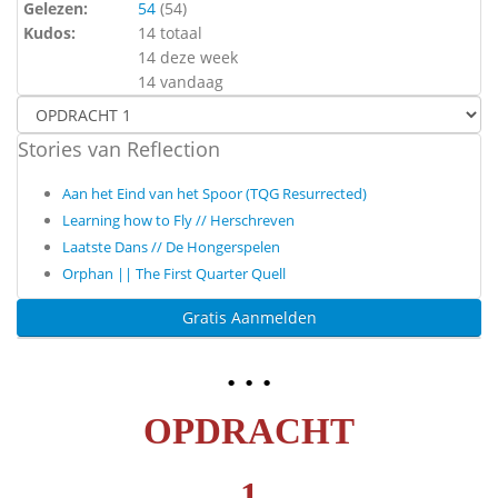
Gelezen:
54
(
54
)
Kudos:
14 totaal
14 deze week
14 vandaag
Stories van RefIection
Aan het Eind van het Spoor (TQG Resurrected)
Learning how to Fly // Herschreven
Laatste Dans // De Hongerspelen
Orphan || The First Quarter Quell
Gratis Aanmelden
. . .
OPDRACHT
1