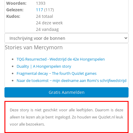
Woorden:
1393
Gelezen:
117
(
117
)
Kudos:
24 totaal
24 deze week
24 vandaag
Stories van Mercymorn
TQG Resurrected - Wedstrijd de 42e Hongerspelen
Duality | A Hongerspelen story
Fragmental decay ~ The fourth Quizlet games
Naar de toekomst ~ mijn deelname aan Romi's schrijfwedstrijd
Gratis Aanmelden
Deze story is niet geschikt voor alle leeftijden. Daarom is deze
alleen te lezen als je bent ingelogd. Zo houden we Quizlet.nl leuk
voor alle bezoekers.