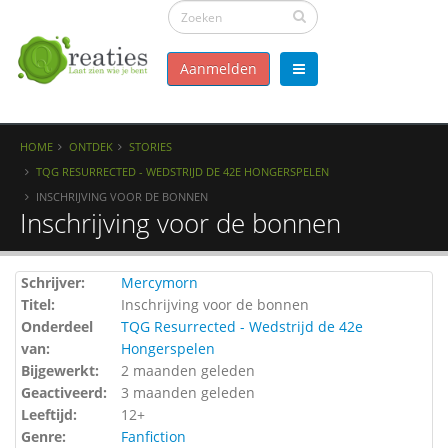
Aanmelden
HOME
ONTDEK
STORIES
TQG RESURRECTED - WEDSTRIJD DE 42E HONGERSPELEN
INSCHRIJVING VOOR DE BONNEN
Inschrijving voor de bonnen
Schrijver:
Mercymorn
Titel:
Inschrijving voor de bonnen
Onderdeel
TQG Resurrected - Wedstrijd de 42e
van:
Hongerspelen
Bijgewerkt:
2 maanden geleden
Geactiveerd:
3 maanden geleden
Leeftijd:
12+
Genre:
Fanfiction