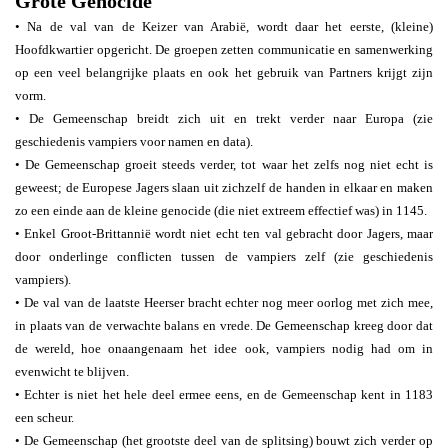
Grote Genocide
• Na de val van de Keizer van Arabië, wordt daar het eerste, (kleine)
Hoofdkwartier opgericht. De groepen zetten communicatie en samenwerking
op een veel belangrijke plaats en ook het gebruik van Partners krijgt zijn
vorm.
• De Gemeenschap breidt zich uit en trekt verder naar Europa (zie
geschiedenis vampiers voor namen en data).
• De Gemeenschap groeit steeds verder, tot waar het zelfs nog niet echt is
geweest; de Europese Jagers slaan uit zichzelf de handen in elkaar en maken
zo een einde aan de kleine genocide (die niet extreem effectief was) in 1145.
• Enkel Groot-Brittannië wordt niet echt ten val gebracht door Jagers, maar
door onderlinge conflicten tussen de vampiers zelf (zie geschiedenis
vampiers).
• De val van de laatste Heerser bracht echter nog meer oorlog met zich mee,
in plaats van de verwachte balans en vrede. De Gemeenschap kreeg door dat
de wereld, hoe onaangenaam het idee ook, vampiers nodig had om in
evenwicht te blijven.
• Echter is niet het hele deel ermee eens, en de Gemeenschap kent in 1183
een scheur.
• De Gemeenschap (het grootste deel van de splitsing) bouwt zich verder op