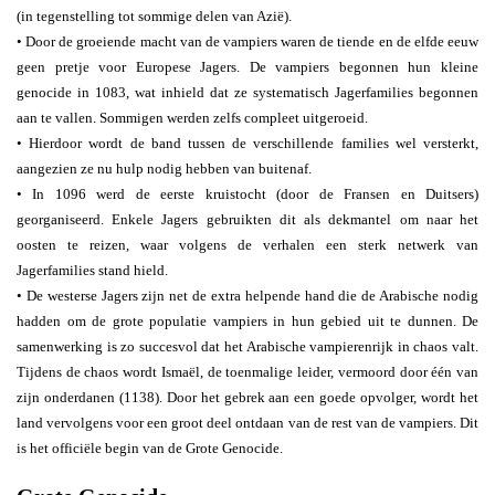
(in tegenstelling tot sommige delen van Azië).
• Door de groeiende macht van de vampiers waren de tiende en de elfde eeuw
geen pretje voor Europese Jagers. De vampiers begonnen hun kleine
genocide in 1083, wat inhield dat ze systematisch Jagerfamilies begonnen
aan te vallen. Sommigen werden zelfs compleet uitgeroeid.
• Hierdoor wordt de band tussen de verschillende families wel versterkt,
aangezien ze nu hulp nodig hebben van buitenaf.
• In 1096 werd de eerste kruistocht (door de Fransen en Duitsers)
georganiseerd. Enkele Jagers gebruikten dit als dekmantel om naar het
oosten te reizen, waar volgens de verhalen een sterk netwerk van
Jagerfamilies stand hield.
• De westerse Jagers zijn net de extra helpende hand die de Arabische nodig
hadden om de grote populatie vampiers in hun gebied uit te dunnen. De
samenwerking is zo succesvol dat het Arabische vampierenrijk in chaos valt.
Tijdens de chaos wordt Ismaël, de toenmalige leider, vermoord door één van
zijn onderdanen (1138). Door het gebrek aan een goede opvolger, wordt het
land vervolgens voor een groot deel ontdaan van de rest van de vampiers. Dit
is het officiële begin van de Grote Genocide.