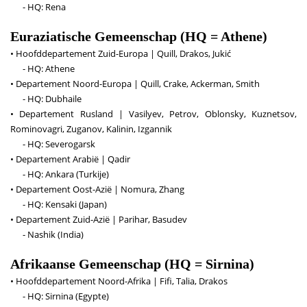
- HQ: Rena
Euraziatische Gemeenschap (HQ = Athene)
• Hoofddepartement Zuid-Europa | Quill, Drakos, Jukić
- HQ: Athene
• Departement Noord-Europa | Quill, Crake, Ackerman, Smith
- HQ: Dubhaile
• Departement Rusland | Vasilyev, Petrov, Oblonsky, Kuznetsov,
Rominovagri, Zuganov, Kalinin, Izgannik
- HQ: Severogarsk
• Departement Arabië | Qadir
- HQ: Ankara (Turkije)
• Departement Oost-Azië | Nomura, Zhang
- HQ: Kensaki (Japan)
• Departement Zuid-Azië | Parihar, Basudev
- Nashik (India)
Afrikaanse Gemeenschap (HQ = Sirnina)
• Hoofddepartement Noord-Afrika | Fifi, Talia, Drakos
- HQ: Sirnina (Egypte)