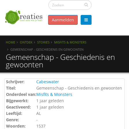
Aanmelden
HOME
ONTDEK
STORIES
MISFITS & MONSTERS
GEMEENSCHAP - GESCHIEDENIS EN GEWOONTEN
Gemeenschap - Geschiedenis en
gewoonten
Schrijver:
Cabeswater
Titel:
Gemeenschap - Geschiedenis en gewoonten
Onderdeel van:
Misfits & Monsters
Bijgewerkt:
1 jaar geleden
Geactiveerd:
1 jaar geleden
Leeftijd:
AL
Genre:
-
Woorden:
1537