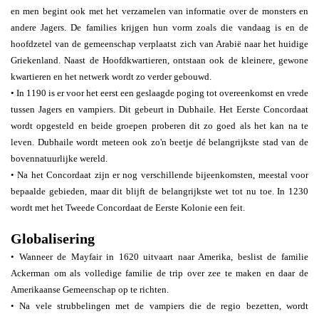
en men begint ook met het verzamelen van informatie over de monsters en
andere Jagers. De families krijgen hun vorm zoals die vandaag is en de
hoofdzetel van de gemeenschap verplaatst zich van Arabië naar het huidige
Griekenland. Naast de Hoofdkwartieren, ontstaan ook de kleinere, gewone
kwartieren en het netwerk wordt zo verder gebouwd.
• In 1190 is er voor het eerst een geslaagde poging tot overeenkomst en vrede
tussen Jagers en vampiers. Dit gebeurt in Dubhaile. Het Eerste Concordaat
wordt opgesteld en beide groepen proberen dit zo goed als het kan na te
leven. Dubhaile wordt meteen ook zo'n beetje dé belangrijkste stad van de
bovennatuurlijke wereld.
• Na het Concordaat zijn er nog verschillende bijeenkomsten, meestal voor
bepaalde gebieden, maar dit blijft de belangrijkste wet tot nu toe. In 1230
wordt met het Tweede Concordaat de Eerste Kolonie een feit.
Globalisering
• Wanneer de Mayfair in 1620 uitvaart naar Amerika, beslist de familie
Ackerman om als volledige familie de trip over zee te maken en daar de
Amerikaanse Gemeenschap op te richten.
• Na vele strubbelingen met de vampiers die de regio bezetten, wordt