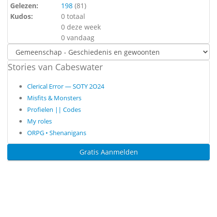
Gelezen:
198
(
81
)
Kudos:
0 totaal
0 deze week
0 vandaag
Stories van Cabeswater
Clerical Error — SOTY 2O24
Misfits & Monsters
Profielen || Codes
My roles
ORPG • Shenanigans
Gratis Aanmelden