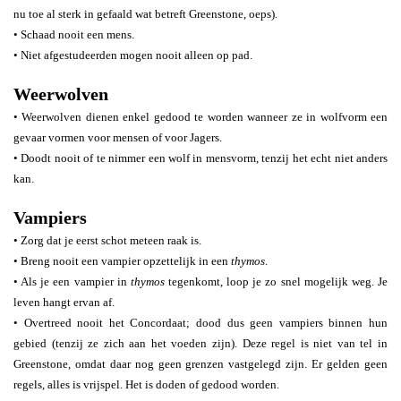
nu toe al sterk in gefaald wat betreft Greenstone, oeps).
• Schaad nooit een mens.
• Niet afgestudeerden mogen nooit alleen op pad.
Weerwolven
• Weerwolven dienen enkel gedood te worden wanneer ze in wolfvorm een
gevaar vormen voor mensen of voor Jagers.
• Doodt nooit of te nimmer een wolf in mensvorm, tenzij het echt niet anders
kan.
Vampiers
• Zorg dat je eerst schot meteen raak is.
• Breng nooit een vampier opzettelijk in een
thymos
.
• Als je een vampier in
thymos
tegenkomt, loop je zo snel mogelijk weg. Je
leven hangt ervan af.
• Overtreed nooit het Concordaat; dood dus geen vampiers binnen hun
gebied (tenzij ze zich aan het voeden zijn). Deze regel is niet van tel in
Greenstone, omdat daar nog geen grenzen vastgelegd zijn. Er gelden geen
regels, alles is vrijspel. Het is doden of gedood worden.