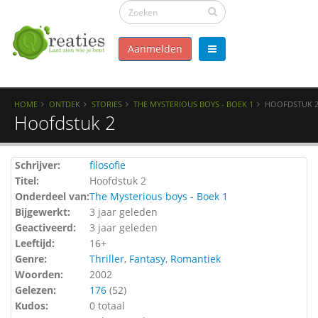
Aanmelden
HOME
ONTDEK
STORIES
THE MYSTERIOUS BOYS - BOEK 1
HOOFDSTUK 
Hoofdstuk 2
Schrijver:
filosofie
Titel:
Hoofdstuk 2
Onderdeel van:
The Mysterious boys - Boek 1
Bijgewerkt:
3 jaar geleden
Geactiveerd:
3 jaar geleden
Leeftijd:
16+
Genre:
Thriller
,
Fantasy
,
Romantiek
Woorden:
2002
Gelezen:
176
(
52
)
Kudos:
0 totaal