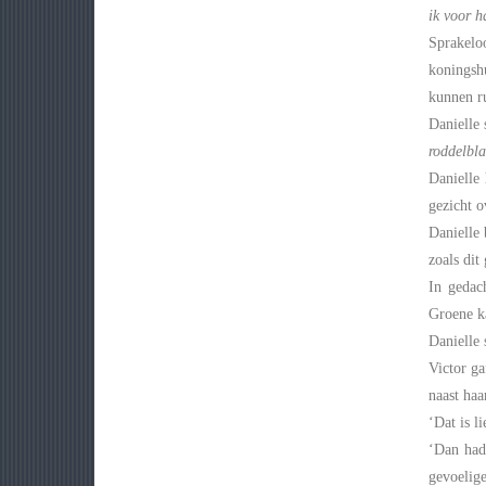
ik voor h
Sprakelo
koningsh
kunnen r
Danielle
roddelbla
Danielle
gezicht o
Danielle 
zoals dit 
In gedac
Groene ka
Danielle 
Victor ga
naast haar
‘Dat is l
‘Dan had
gevoelige