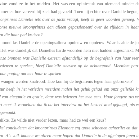
zine vond ze in het midden. Het was een opiniestuk van niemand minder dan
mer en hoe vereerd hij zich had gevoeld. Toen hij echter over Danielle begon, 
oonprinses Danielle iets over de jacht vraagt, heeft ze geen woorden genoeg. 
 onze nieuwe kroonprinses dan alleen gepassioneerd over de rijkdom in haar
n die haar pad kruisen?
 mond las Danielle de openingsalinea opnieuw en opnieuw. Waar haalde de jou
et was duidelijk dat Danielles harde woorden hem niet hadden afgeschrikt. Me
onze bronnen was Danielle extreem afstandelijk op de begrafenis van haar te
edereen te spreken, bleef Danielle steevast op de achtergrond. Meerdere part
ende poging om met haar te spreken.
 wangen werden knalrood. Hoe kon hij de begrafenis tegen haar gebruiken?
eur heeft in het verleden meerdere malen het geluk gehad om onze geliefde k
 van elegantie en gratie, daar was iedereen het mee eens. Haar jongere zus ve
t moet ik vermelden dat ik na het interview uit het kasteel werd gejaagd, als e
egemaakt.
slikte. Ze wilde niet verder lezen, maar had ze wel een keus?
kel concluderen dat kroonprinses Eleonore erg grote schoenen achterliet en dat
len. Als volk kunnen we alleen maar hopen dat Danielle in de afgelopen jaren ie