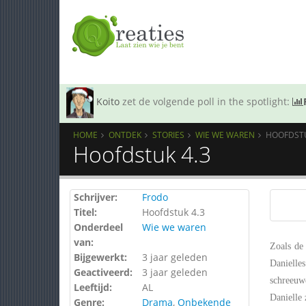
Koito
zet de volgende poll in the spotlight:
HOME
ONTDEK
STORIES
WIE WE WAREN
HOOFDSTU
Hoofdstuk 4.3
Schrijver:
Frodo
Titel:
Hoofdstuk 4.3
Onderdeel
Wie we waren
van:
Zoals de
Bijgewerkt:
3 jaar geleden
Danielle
Geactiveerd:
3 jaar geleden
schreeuwe
Leeftijd:
AL
Danielle 
Genre:
Drama
,
Onbekende