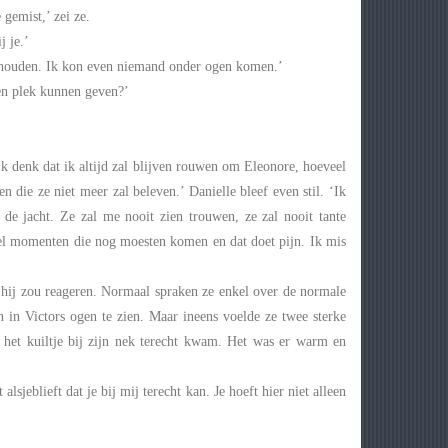
 gemist,’ zei ze.
j je.’
te houden. Ik kon even niemand onder ogen komen.’
een plek kunnen geven?’
Ik denk dat ik altijd zal blijven rouwen om Eleonore, hoeveel
die ze niet meer zal beleven.’ Danielle bleef even stil. ‘Ik
de jacht. Ze zal me nooit zien trouwen, ze zal nooit tante
el momenten die nog moesten komen en dat doet pijn. Ik mis
oe hij zou reageren. Normaal spraken ze enkel over de normale
 in Victors ogen te zien. Maar ineens voelde ze twee sterke
 het kuiltje bij zijn nek terecht kwam. Het was er warm en
lsjeblieft dat je bij mij terecht kan. Je hoeft hier niet alleen