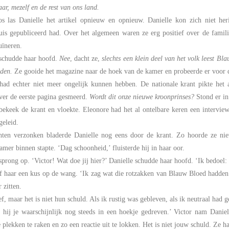
aar, mezelf en de rest van ons land.
os las Danielle het artikel opnieuw en opnieuw. Danielle kon zich niet her
uis gepubliceerd had. Over het algemeen waren ze erg positief over de fami
uïneren.
 schudde haar hoofd.
Nee
, dacht ze,
slechts een klein deel van het volk leest Bl
den.
Ze gooide het magazine naar de hoek van de kamer en probeerde er voor de
 had echter niet meer ongelijk kunnen hebben. De nationale krant pikte het
ver de eerste pagina gesmeerd.
Wordt dit onze nieuwe kroonprinses?
Stond er in
bekeek de krant en vloekte. Eleonore had het al ontelbare keren een intervie
geleid.
hten verzonken bladerde Danielle nog eens door de krant. Zo hoorde ze ni
mer binnen stapte. ‘Dag schoonheid,’ fluisterde hij in haar oor.
sprong op. ‘Victor! Wat doe jij hier?’ Danielle schudde haar hoofd. ‘Ik bedoel:
f haar een kus op de wang. ‘Ik zag wat die rotzakken van Blauw Bloed hadden 
 zitten.
ief, maar het is niet hun schuld. Als ik rustig was gebleven, als ik neutraal ha
 hij je waarschijnlijk nog steeds in een hoekje gedreven.’ Victor nam Danie
 plekken te raken en zo een reactie uit te lokken. Het is niet jouw schuld. Ze 