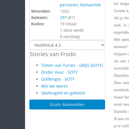
het maga
personen
,
Romantiek
Woorden:
1202
Groene ka
Gelezen:
297
(
81
)
Als je kr
Kudos:
19 totaal
zoek. Is
1 deze week
ongelukke
0 vandaag
Met open
noemen? H
Stories van Frodo
Volgens 
om met i
Tinten van Turian - GRIJS (SOTY)
verschill
Onder Vuur - SOTY
Danielles
Golflengte - SOTY
Deze aut
Wie we waren
toonbeeld
Gevleugeld en gekooid
zwaar har
Gratis Aanmelden
nooit me
Danielle 
Ik kan en
ze te vul