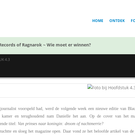
HOME
ONTDEK
F
Records of Ragnarok ~ Wie moet er winnen?
K 4.3
 journalist voorspeld had, werd de volgende week een nieuwe editie van B
s kamer en terughoudend nam Danielle het aan. Op de cover van het ma
nde titel:
Van prinses naar koningin: droom of nachtmerrie?
zuchtte en sloeg het magazine open. Daar vond ze het beloofde artikel van de 