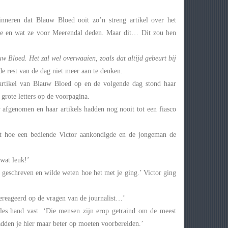
inneren dat Blauw Bloed ooit zo’n streng artikel over het
lie en wat ze voor Meerendal deden. Maar dit… Dit zou hen
auw Bloed. Het zal wel overwaaien, zoals dat altijd gebeurt bij
 rest van de dag niet meer aan te denken.
 artikel van Blauw Bloed op en de volgende dag stond haar
 grote letters op de voorpagina.
w afgenomen en haar artikels hadden nog nooit tot een fiasco
et hoe een bediende Victor aankondigde en de jongeman de
 wat leuk!’
geschreven en wilde weten hoe het met je ging.’ Victor ging
d gereageerd op de vragen van de journalist…’
lles hand vast. ‘Die mensen zijn erop getraind om de meest
hadden je hier maar beter op moeten voorbereiden.’