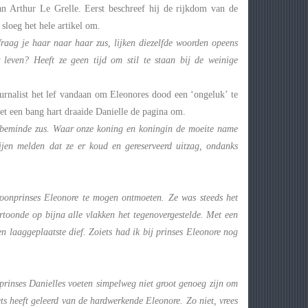
 Arthur Le Grelle. Eerst beschreef hij de rijkdom van de
sloeg het hele artikel om.
Vraag je haar naar haar zus, lijken diezelfde woorden opeens
 leven? Heeft ze geen tijd om stil te staan bij de weinige
rnalist het lef vandaan om Eleonores dood een ‘ongeluk’ te
t een bang hart draaide Danielle de pagina om.
erbeminde zus. Waar onze koning en koningin de moeite name
ijen melden dat ze er koud en gereserveerd uitzag, ondanks
roonprinses Eleonore te mogen ontmoeten. Ze was steeds het
rtoonde op bijna alle vlakken het tegenovergestelde. Met een
en laaggeplaatste dief. Zoiets had ik bij prinses Eleonore nog
 prinses Danielles voeten simpelweg niet groot genoeg zijn om
ts heeft geleerd van de hardwerkende Eleonore. Zo niet, vrees