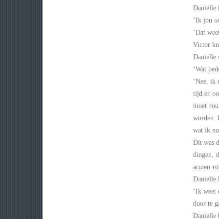
Danielle 
‘Ik jou o
‘Dat weet
Victor kn
Danielle 
‘Wat bedo
‘Nee, ik 
tijd er o
moet rou
worden. 
wat ik no
Dit was d
dingen, d
armen ro
Danielle 
‘Ik weet 
door te g
Danielle 