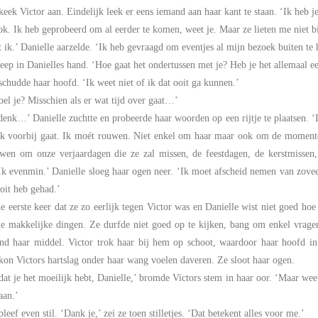
keek Victor aan. Eindelijk leek er eens iemand aan haar kant te staan. ‘Ik heb je
ok. Ik heb geprobeerd om al eerder te komen, weet je. Maar ze lieten me niet bi
 ik.’ Danielle aarzelde. ‘Ik heb gevraagd om eventjes al mijn bezoek buiten 
eep in Danielles hand. ‘Hoe gaat het ondertussen met je? Heb je het allemaal 
schudde haar hoofd. ‘Ik weet niet of ik dat ooit ga kunnen.’
el je? Misschien als er wat tijd over gaat…’
denk…’ Danielle zuchtte en probeerde haar woorden op een rijtje te plaatsen. ‘
ok voorbij gaat. Ik moét rouwen. Niet enkel om haar maar ook om de momenten 
wen om onze verjaardagen die ze zal missen, de feestdagen, de kerstmissen, 
Ik evenmin.’ Danielle sloeg haar ogen neer. ‘Ik moet afscheid nemen van zove
oit heb gehad.’
e eerste keer dat ze zo eerlijk tegen Victor was en Danielle wist niet goed h
e makkelijke dingen. Ze durfde niet goed op te kijken, bang om enkel vragen
nd haar middel. Victor trok haar bij hem op schoot, waardoor haar hoofd in
kon Victors hartslag onder haar wang voelen daveren. Ze sloot haar ogen.
dat je het moeilijk hebt, Danielle,’ bromde Victors stem in haar oor. ‘Maar weet a
aan.’
bleef even stil. ‘Dank je,’ zei ze toen stilletjes. ‘Dat betekent alles voor me.’