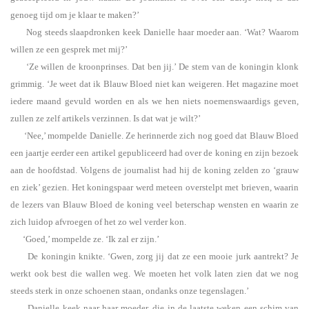
genoeg tijd om je klaar te maken?’
Nog steeds slaapdronken keek Danielle haar moeder aan. ‘Wat? Waarom
willen ze een gesprek met mij?’
‘Ze willen de kroonprinses. Dat ben jij.’ De stem van de koningin klonk
grimmig. ‘Je weet dat ik Blauw Bloed niet kan weigeren. Het magazine moet
iedere maand gevuld worden en als we hen niets noemenswaardigs geven,
zullen ze zelf artikels verzinnen. Is dat wat je wilt?’
‘Nee,’ mompelde Danielle. Ze herinnerde zich nog goed dat Blauw Bloed
een jaartje eerder een artikel gepubliceerd had over de koning en zijn bezoek
aan de hoofdstad. Volgens de journalist had hij de koning zelden zo ‘grauw
en ziek’ gezien. Het koningspaar werd meteen overstelpt met brieven, waarin
de lezers van Blauw Bloed de koning veel beterschap wensten en waarin ze
zich luidop afvroegen of het zo wel verder kon.
‘Goed,’ mompelde ze. ‘Ik zal er zijn.’
De koningin knikte. ‘Gwen, zorg jij dat ze een mooie jurk aantrekt? Je
werkt ook best die wallen weg. We moeten het volk laten zien dat we nog
steeds sterk in onze schoenen staan, ondanks onze tegenslagen.’
Danielle keek naar haar moeder, die in de laatste weken een schim van