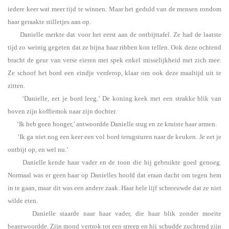
iedere keer wat meer tijd te winnen. Maar het geduld van de mensen rondom
haar geraakte stilletjes aan op.
Danielle merkte dat voor het eerst aan de ontbijttafel. Ze had de laatste
tijd zo weinig gegeten dat ze bijna haar ribben kon tellen. Ook deze ochtend
bracht de geur van verse eieren met spek enkel misselijkheid met zich mee.
Ze schoof het bord een eindje verderop, klaar om ook deze maaltijd uit te
zitten.
‘Danielle, eet je bord leeg.’ De koning keek met een strakke blik van
boven zijn koffiemok naar zijn dochter.
‘Ik heb geen honger,’ antwoordde Danielle stug en ze kruiste haar armen.
‘Ik ga niet nog een keer een vol bord terugsturen naar de keuken. Je eet je
ontbijt op, en wel nu.’
Danielle kende haar vader en de toon die hij gebruikte goed genoeg.
Normaal was er geen haar op Danielles hoofd dat eraan dacht om tegen hem
in te gaan, maar dit was een andere zaak. Haar hele lijf schreeuwde dat ze niet
wilde eten.
Danielle staarde naar haar vader, die haar blik zonder moeite
beantwoordde. Zijn mond vertrok tot een streep en hij schudde zuchtend zijn