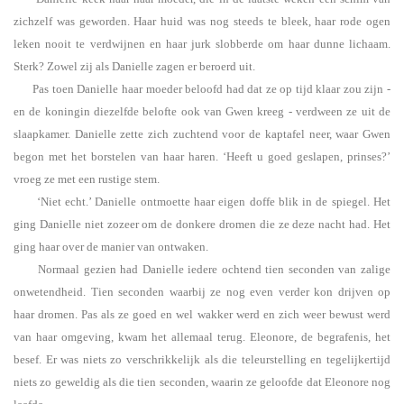
zichzelf was geworden. Haar huid was nog steeds te bleek, haar rode ogen
leken nooit te verdwijnen en haar jurk slobberde om haar dunne lichaam.
Sterk? Zowel zij als Danielle zagen er beroerd uit.
Pas toen Danielle haar moeder beloofd had dat ze op tijd klaar zou zijn -
en de koningin diezelfde belofte ook van Gwen kreeg - verdween ze uit de
slaapkamer. Danielle zette zich zuchtend voor de kaptafel neer, waar Gwen
begon met het borstelen van haar haren. ‘Heeft u goed geslapen, prinses?’
vroeg ze met een rustige stem.
‘Niet echt.’ Danielle ontmoette haar eigen doffe blik in de spiegel. Het
ging Danielle niet zozeer om de donkere dromen die ze deze nacht had. Het
ging haar over de manier van ontwaken.
Normaal gezien had Danielle iedere ochtend tien seconden van zalige
onwetendheid. Tien seconden waarbij ze nog even verder kon drijven op
haar dromen. Pas als ze goed en wel wakker werd en zich weer bewust werd
van haar omgeving, kwam het allemaal terug. Eleonore, de begrafenis, het
besef. Er was niets zo verschrikkelijk als die teleurstelling en tegelijkertijd
niets zo geweldig als die tien seconden, waarin ze geloofde dat Eleonore nog