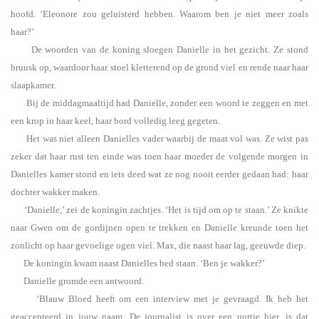
hoofd. ‘Eleonore zou geluisterd hebben. Waarom ben je niet meer zoals
haar?’
De woorden van de koning sloegen Danielle in het gezicht. Ze stond
bruusk op, waardoor haar stoel kletterend op de grond viel en rende naar haar
slaapkamer.
Bij de middagmaaltijd had Danielle, zonder een woord te zeggen en met
een krop in haar keel, haar bord volledig leeg gegeten.
Het was niet alleen Danielles vader waarbij de maat vol was. Ze wist pas
zeker dat haar rust ten einde was toen haar moeder de volgende morgen in
Danielles kamer stond en iets deed wat ze nog nooit eerder gedaan had: haar
dochter wakker maken.
‘Danielle,’ zei de koningin zachtjes. ‘Het is tijd om op te staan.’ Ze knikte
naar Gwen om de gordijnen open te trekken en Danielle kreunde toen het
zonlicht op haar gevoelige ogen viel. Max, die naast haar lag, geeuwde diep.
De koningin kwam naast Danielles bed staan. ‘Ben je wakker?’
Danielle gromde een antwoord.
‘Blauw Bloed heeft om een interview met je gevraagd. Ik heb het
geaccepteerd in jouw naam. De journalist is over een uurtje hier, is dat