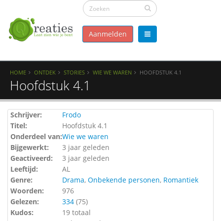
Aanmelden
HOME
ONTDEK
STORIES
WIE WE WAREN
HOOFDSTUK 4.1
Hoofdstuk 4.1
Schrijver:
Frodo
Titel:
Hoofdstuk 4.1
Onderdeel van:
Wie we waren
Bijgewerkt:
3 jaar geleden
Geactiveerd:
3 jaar geleden
Leeftijd:
AL
Genre:
Drama
,
Onbekende personen
,
Romantiek
Woorden:
976
Gelezen:
334
(
75
)
Kudos:
19 totaal