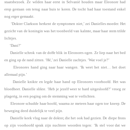
staatsbezoek. Ze wilden haar eerst in Selvanië houden maar Eleonore had
erop gestaan om terug naar huis te keren. De tocht had haar toestand enkel
nog erger gemaakt.
‘Dokter Clarkson herkent de symptomen niet,’ zei Danielles moeder. Het
gezicht van de koningin was het toonbeeld van kalmte, maar haar stem trilde
lichtjes.
‘Dani?’
Danielle schrok van de doffe blik in Eleonores ogen. Ze liep naar het bed
en ging op de rand zitten. ‘Hé,’ zei Danielle zachtjes. ‘Wat voel je?’
Eleonores hand ging naar haar wangen. ‘Ik weet het niet… het doet
allemaal pijn.’
Danielle knikte en legde haar hand op Eleonores voorhoofd. Het was
bloedheet. Danielle slikte. ‘Heb je jezelf weer te hard uitgesloofd?’ vroeg ze
plagerig, in een poging om de stemming wat te verlichten.
Eleonore schudde haar hoofd, waarna ze meteen haar ogen toe kneep. De
beweging deed duidelijk te veel pijn.
Danielle keek vlug naar de dokter, die het ook had gezien. De diepe frons
op zijn voorhoofd sprak zijn nuchtere woorden tegen: ‘Ik stel voor dat we