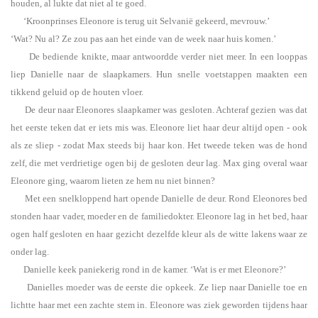
houden, al lukte dat niet al te goed.
‘Kroonprinses Eleonore is terug uit Selvanië gekeerd, mevrouw.’
‘Wat? Nu al? Ze zou pas aan het einde van de week naar huis komen.’
De bediende knikte, maar antwoordde verder niet meer. In een looppas
liep Danielle naar de slaapkamers. Hun snelle voetstappen maakten een
tikkend geluid op de houten vloer.
De deur naar Eleonores slaapkamer was gesloten. Achteraf gezien was dat
het eerste teken dat er iets mis was. Eleonore liet haar deur altijd open - ook
als ze sliep - zodat Max steeds bij haar kon. Het tweede teken was de hond
zelf, die met verdrietige ogen bij de gesloten deur lag. Max ging overal waar
Eleonore ging, waarom lieten ze hem nu niet binnen?
Met een snelkloppend hart opende Danielle de deur. Rond Eleonores bed
stonden haar vader, moeder en de familiedokter. Eleonore lag in het bed, haar
ogen half gesloten en haar gezicht dezelfde kleur als de witte lakens waar ze
onder lag.
Danielle keek paniekerig rond in de kamer. ‘Wat is er met Eleonore?’
Danielles moeder was de eerste die opkeek. Ze liep naar Danielle toe en
lichtte haar met een zachte stem in. Eleonore was ziek geworden tijdens haar