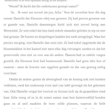
‘Misschien is er een opstand bezig in de dorpen?’
‘Weeral? Ik dacht dat die ondertussen gestopt waren?’
‘Ja… Ik weet net zoveel als jou, Julia.’ Voor de zoveelste keer die dag
wenste Danielle dat Eleonore erbij was geweest. Zij had precies geweten wat
er gaande was. Danielle daarentegen hield zich niet zoveel bezig met
Meerendal. Ze wist enkel dat hun land enkele maanden geleden in rep en roer
had gestaan. De boeren en dorpelingen hadden het werk neergelegd. Waar het
precies om ging, wist Danielle dan weer niet. Ze had enkel opgemerkt dat de
bloemstukken in het kasteel niet meer elke dag vervangen werden en dat het
geserveerde eten niet zo vers was als anders. Daarom had ze enkele vragen
gesteld, die Eleonore kort had beantwoord. Danielle had geen idee hoe of
waarom - maar de kwestie was opgelost geraakt en dat was genoeg uitleg
voor haar.
Omdat de andere gasten de afwezigheid van de koning ook niet konden
verklaren, werd het onderwerp even snel van tafel geveegd als het gekomen
was. Ook Danielle vergat het voorval en focuste zich op de gesprekken rond
haar. Julia vroeg of ze in de zomer samen naar hun buitenverblijf konden
gaan en al snel maakten de twee wilde plannen, waarvan de helft