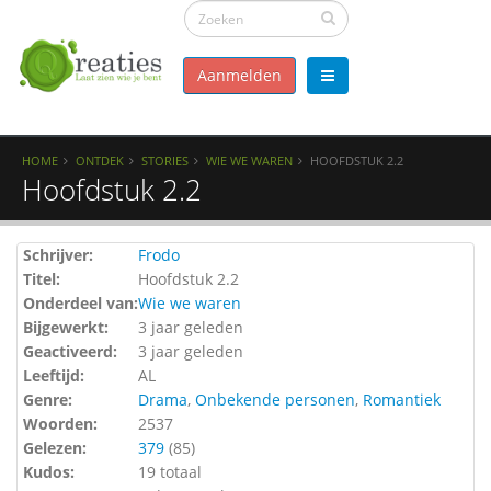
Aanmelden
HOME
ONTDEK
STORIES
WIE WE WAREN
HOOFDSTUK 2.2
Hoofdstuk 2.2
Schrijver:
Frodo
Titel:
Hoofdstuk 2.2
Onderdeel van:
Wie we waren
Bijgewerkt:
3 jaar geleden
Geactiveerd:
3 jaar geleden
Leeftijd:
AL
Genre:
Drama
,
Onbekende personen
,
Romantiek
Woorden:
2537
Gelezen:
379
(
85
)
Kudos:
19 totaal