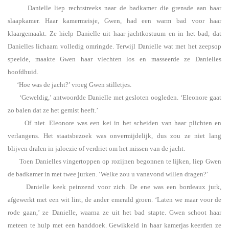
Danielle liep rechtstreeks naar de badkamer die grensde aan haar
slaapkamer. Haar kamermeisje, Gwen, had een warm bad voor haar
klaargemaakt. Ze hielp Danielle uit haar jachtkostuum en in het bad, dat
Danielles lichaam volledig omringde. Terwijl Danielle wat met het zeepsop
speelde, maakte Gwen haar vlechten los en masseerde ze Danielles
hoofdhuid.
‘Hoe was de jacht?’ vroeg Gwen stilletjes.
‘Geweldig,’ antwoordde Danielle met gesloten oogleden. ‘Eleonore gaat
zo balen dat ze het gemist heeft.’
Of niet. Eleonore was een kei in het scheiden van haar plichten en
verlangens. Het staatsbezoek was onvermijdelijk, dus zou ze niet lang
blijven dralen in jaloezie of verdriet om het missen van de jacht.
Toen Danielles vingertoppen op rozijnen begonnen te lijken, liep Gwen
de badkamer in met twee jurken. ‘Welke zou u vanavond willen dragen?’
Danielle keek peinzend voor zich. De ene was een bordeaux jurk,
afgewerkt met een wit lint, de ander emerald groen. ‘Laten we maar voor de
rode gaan,’ ze Danielle, waarna ze uit het bad stapte. Gwen schoot haar
meteen te hulp met een handdoek. Gewikkeld in haar kamerjas keerden ze