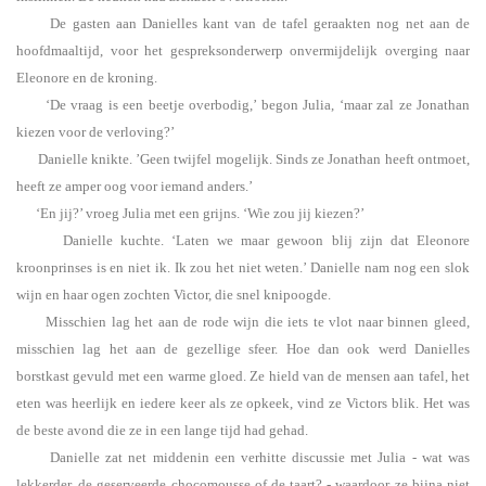
De gasten aan Danielles kant van de tafel geraakten nog net aan de
hoofdmaaltijd, voor het gespreksonderwerp onvermijdelijk overging naar
Eleonore en de kroning.
‘De vraag is een beetje overbodig,’ begon Julia, ‘maar zal ze Jonathan
kiezen voor de verloving?’
Danielle knikte. ’Geen twijfel mogelijk. Sinds ze Jonathan heeft ontmoet,
heeft ze amper oog voor iemand anders.’
‘En jij?’ vroeg Julia met een grijns. ‘Wie zou jij kiezen?’
Danielle kuchte. ‘Laten we maar gewoon blij zijn dat Eleonore
kroonprinses is en niet ik. Ik zou het niet weten.’ Danielle nam nog een slok
wijn en haar ogen zochten Victor, die snel knipoogde.
Misschien lag het aan de rode wijn die iets te vlot naar binnen gleed,
misschien lag het aan de gezellige sfeer. Hoe dan ook werd Danielles
borstkast gevuld met een warme gloed. Ze hield van de mensen aan tafel, het
eten was heerlijk en iedere keer als ze opkeek, vind ze Victors blik. Het was
de beste avond die ze in een lange tijd had gehad.
Danielle zat net middenin een verhitte discussie met Julia - wat was
lekkerder, de geserveerde chocomousse of de taart? - waardoor ze bijna niet