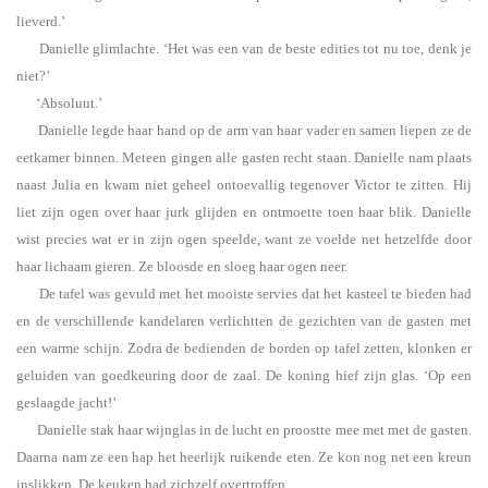
lieverd.’
Danielle glimlachte. ‘Het was een van de beste edities tot nu toe, denk je
niet?’
‘Absoluut.’
Danielle legde haar hand op de arm van haar vader en samen liepen ze de
eetkamer binnen. Meteen gingen alle gasten recht staan. Danielle nam plaats
naast Julia en kwam niet geheel ontoevallig tegenover Victor te zitten. Hij
liet zijn ogen over haar jurk glijden en ontmoette toen haar blik. Danielle
wist precies wat er in zijn ogen speelde, want ze voelde net hetzelfde door
haar lichaam gieren. Ze bloosde en sloeg haar ogen neer.
De tafel was gevuld met het mooiste servies dat het kasteel te bieden had
en de verschillende kandelaren verlichtten de gezichten van de gasten met
een warme schijn. Zodra de bedienden de borden op tafel zetten, klonken er
geluiden van goedkeuring door de zaal. De koning hief zijn glas. ‘Op een
geslaagde jacht!’
Danielle stak haar wijnglas in de lucht en proostte mee met met de gasten.
Daarna nam ze een hap het heerlijk ruikende eten. Ze kon nog net een kreun
inslikken. De keuken had zichzelf overtroffen.