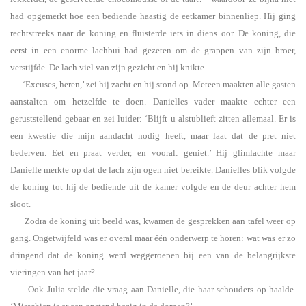
had opgemerkt hoe een bediende haastig de eetkamer binnenliep. Hij ging
rechtstreeks naar de koning en fluisterde iets in diens oor. De koning, die
eerst in een enorme lachbui had gezeten om de grappen van zijn broer,
verstijfde. De lach viel van zijn gezicht en hij knikte.
‘Excuses, heren,’ zei hij zacht en hij stond op. Meteen maakten alle gasten
aanstalten om hetzelfde te doen. Danielles vader maakte echter een
geruststellend gebaar en zei luider: ‘Blijft u alstublieft zitten allemaal. Er is
een kwestie die mijn aandacht nodig heeft, maar laat dat de pret niet
bederven. Eet en praat verder, en vooral: geniet.’ Hij glimlachte maar
Danielle merkte op dat de lach zijn ogen niet bereikte. Danielles blik volgde
de koning tot hij de bediende uit de kamer volgde en de deur achter hem
sloot.
Zodra de koning uit beeld was, kwamen de gesprekken aan tafel weer op
gang. Ongetwijfeld was er overal maar één onderwerp te horen: wat was er zo
dringend dat de koning werd weggeroepen bij een van de belangrijkste
vieringen van het jaar?
Ook Julia stelde die vraag aan Danielle, die haar schouders op haalde.