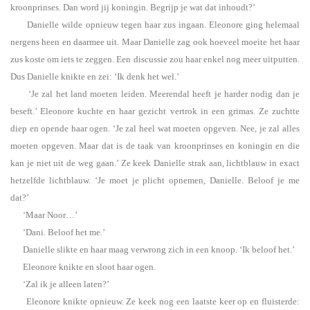
kroonprinses. Dan word jij koningin. Begrijp je wat dat inhoudt?’
Danielle wilde opnieuw tegen haar zus ingaan. Eleonore ging helemaal
nergens heen en daarmee uit. Maar Danielle zag ook hoeveel moeite het haar
zus koste om iets te zeggen. Een discussie zou haar enkel nog meer uitputten.
Dus Danielle knikte en zei: ‘Ik denk het wel.’
‘Je zal het land moeten leiden. Meerendal heeft je harder nodig dan je
beseft.’ Eleonore kuchte en haar gezicht vertrok in een grimas. Ze zuchtte
diep en opende haar ogen. ‘Je zal heel wat moeten opgeven. Nee, je zal alles
moeten opgeven. Maar dat is de taak van kroonprinses en koningin en die
kan je niet uit de weg gaan.’ Ze keek Danielle strak aan, lichtblauw in exact
hetzelfde lichtblauw. ‘Je moet je plicht opnemen, Danielle. Beloof je me
dat?’
‘Maar Noor…’
‘Dani. Beloof het me.’
Danielle slikte en haar maag verwrong zich in een knoop. ‘Ik beloof het.’
Eleonore knikte en sloot haar ogen.
‘Zal ik je alleen laten?’
Eleonore knikte opnieuw. Ze keek nog een laatste keer op en fluisterde: