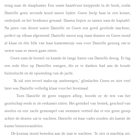
terug naar de slaapkamer. Een warm haardvuur knipperde in de hoek, zodat
Danielle geen seconde koud moest lijden. Gwen hielp haar in een korset,
onderjurk en het bordeaux gewaad. Daarna liepen ze samen naar de kaptafel.
Na jaren van dienst waren Danielle en Gwen een goed geoliede machine;
perfect op elkaar afgestemd. Danielle moest nog maar draaien en Gwen stond
al klaar en één blik van haar kamermeisje was voor Danielle genoeg om te
weten waar ze moest gaan zitten.
Gwen nam de borstel en kamde de lange haren van Danielle droog. Er lag
een rode blos op Danielles wangen, die ze te danken had aan de koude
buitenlucht en de opwinding van de jacht.
‘Ik zal niet teveel make-up aanbrengen,’ glimlachte Gwen en niet veel
later was Danielle volledig klaar voor het feestmaal.
Toen Danielle de grote trappen afliep, hoorde ze de rest van het
gezelschap reeds in de eetkamer zitten. Het gerinkel van bestek, geschuif van
stoelen en een zacht gemompel van stemmen verried dat er een grote groep
achter de deuren zat te wachten. Danielle en haar vader zouden als laatste de
kamer binnenwandelen.
De koning stond beneden aan de trap te wachten. ‘Je ziet er prachtig uit,