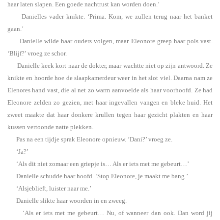
haar laten slapen. Een goede nachtrust kan worden doen.’
Danielles vader knikte. ‘Prima. Kom, we zullen terug naar het banket
gaan.’
Danielle wilde haar ouders volgen, maar Eleonore greep haar pols vast.
‘Blijf?’ vroeg ze schor.
Danielle keek kort naar de dokter, maar wachtte niet op zijn antwoord. Ze
knikte en hoorde hoe de slaapkamerdeur weer in het slot viel. Daarna nam ze
Elenores hand vast, die al net zo warm aanvoelde als haar voorhoofd. Ze had
Eleonore zelden zo gezien, met haar ingevallen vangen en bleke huid. Het
zweet maakte dat haar donkere krullen tegen haar gezicht plakten en haar
kussen vertoonde natte plekken.
Pas na een tijdje sprak Eleonore opnieuw. ‘Dani?’ vroeg ze.
‘Ja?’
‘Als dit niet zomaar een griepje is… Als er iets met me gebeurt…’
Danielle schudde haar hoofd. ‘Stop Eleonore, je maakt me bang.’
‘Alsjeblieft, luister naar me.’
Danielle slikte haar woorden in en zweeg.
‘Als er iets met me gebeurt… Nu, of wanneer dan ook. Dan word jij