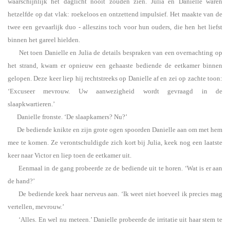
waarschijnlijk het daglicht nooit zouden zien. Julia en Danielle waren
hetzelfde op dat vlak: roekeloos en ontzettend impulsief. Het maakte van de
twee een gevaarlijk duo - alleszins toch voor hun ouders, die hen het liefst
binnen het gareel hielden.
Net toen Danielle en Julia de details bespraken van een overnachting op
het strand, kwam er opnieuw een gehaaste bediende de eetkamer binnen
gelopen. Deze keer liep hij rechtstreeks op Danielle af en zei op zachte toon:
‘Excuseer mevrouw. Uw aanwezigheid wordt gevraagd in de
slaapkwartieren.’
Danielle fronste. ‘De slaapkamers? Nu?’
De bediende knikte en zijn grote ogen spoorden Danielle aan om met hem
mee te komen. Ze verontschuldigde zich kort bij Julia, keek nog een laatste
keer naar Victor en liep toen de eetkamer uit.
Eenmaal in de gang probeerde ze de bediende uit te horen. ‘Wat is er aan
de hand?’
De bediende keek haar nerveus aan. ‘Ik weet niet hoeveel ik precies mag
vertellen, mevrouw.’
‘Alles. En wel nu meteen.’ Danielle probeerde de irritatie uit haar stem te