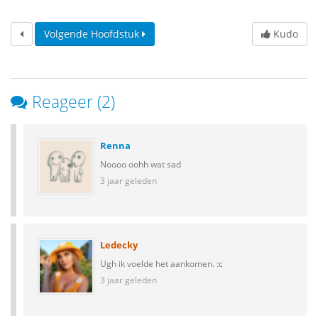
Volgende Hoofdstuk
Kudo
Reageer (2)
Renna
Noooo oohh wat sad
3 jaar geleden
Ledecky
Ugh ik voelde het aankomen. :c
3 jaar geleden