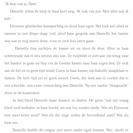
‘Ik hou van je, Dani.’
Danielle slikte de krop in haar keel weg. ‘Ik ook van jou. Met alles wat ik
heb.’
Eleonore glimlachte krampachtig en sloot haar ogen. Het leek wel alsof ze
meteen in een diepe slaap viel, alsof haar gesprek met Danielle het laatste
was wat ze nog moest doen, voor ze zich kon laten gaan.
Danielle liep zachtjes de kamer uit en sloot de deur. Alles in haar
schreeuwde dat er iets serieus mis was. Ze twijfelde er niet aan om terug naar
het banket te gaan en liep via de Groene kamer naar haar eigen bed. Ze trok
aan de bel en in geen tijd stond Gwen in haar kamer, om Isabelle slaapklaar te
maken. De hele tijd zei ze geen woord. Gwen, die leek aan te voelen dat er
iets scheelde, was extra voorzichtig met Danielle. Na een zachte ‘Slaapzacht’
sloot ze de kamerdeur.
In bed bleef Danielle maar draaien en dralen. De grote ‘wat als’-vraag
bleef zich herhalen in haar hoofd, als een lus zonder einde. Wat als Eleonore
niet meer beter werd? Wat als die enge ziekte de bovenhand nam? Wat als
haar zus...
Danielle durfde de vragen niet meer onder ogen komen. Nee, dacht ze