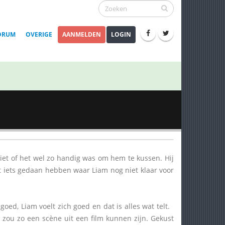
ORUM
OVERIGE
AANMELDEN
LOGIN
 niet of het wel zo handig was om hem te kussen. Hij
iet iets gedaan hebben waar Liam nog niet klaar voor
 goed, Liam voelt zich goed en dat is alles wat telt.
t zou zo een scène uit een film kunnen zijn. Gekust