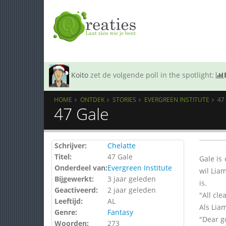
Koito
zet de volgende poll in the spotlight:
HOME
ONTDEK
STORIES
EVERGREEN INSTITUTE
47
47 Gale
Schrijver:
Chelatte
Titel:
47 Gale
Gale is
Onderdeel van:
Evergreen Institute
wil Lia
Bijgewerkt:
3 jaar geleden
is.
Geactiveerd:
2 jaar geleden
"All cle
Leeftijd:
AL
Als Liam
Genre:
Fantasy
"Dear g
Woorden:
273