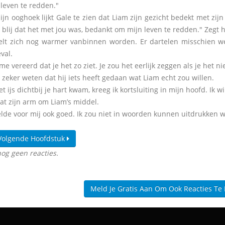
leven te redden."
ijn ooghoek lijkt Gale te zien dat Liam zijn gezicht bedekt met zij
blij dat het met jou was, bedankt om mijn leven te redden." Zegt hi
elt zich nog warmer vanbinnen worden. Er dartelen misschien wel 
val.
 me vereerd dat je het zo ziet. Je zou het eerlijk zeggen als je het ni
 zeker weten dat hij iets heeft gedaan wat Liam echt zou willen.
t ijs dichtbij je hart kwam, kreeg ik kortsluiting in mijn hoofd. Ik wil
aat zijn arm om Liam’s middel.
elde voor mij ook goed. Ik zou niet in woorden kunnen uitdrukken wa
Volgende Hoofdstuk
nog geen reacties.
Meld Je Gratis Aan Om Ook Reacties Te