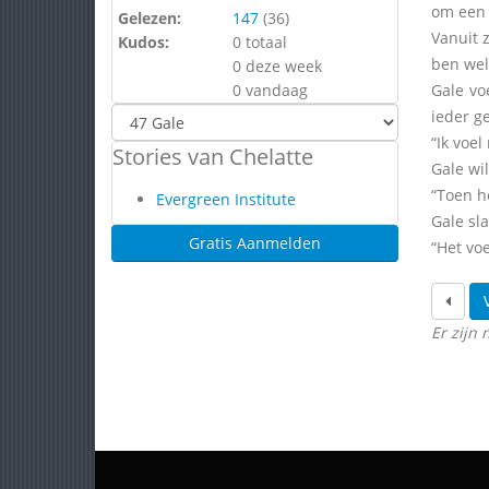
om een 
Gelezen:
147
(
36
)
Vanuit z
Kudos:
0 totaal
ben wel 
0 deze week
0 vandaag
Gale vo
ieder ge
“Ik voel
Stories van Chelatte
Gale wil
“Toen he
Evergreen Institute
Gale sl
Gratis Aanmelden
“Het vo
Er zijn 