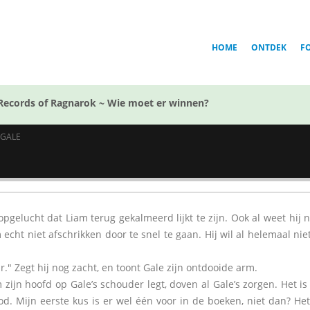
HOME
ONTDEK
F
Records of Ragnarok ~ Wie moet er winnen?
 GALE
 opgelucht dat Liam terug gekalmeerd lijkt te zijn. Ook al weet hij
m echt niet afschrikken door te snel te gaan. Hij wil al helemaal n
ar." Zegt hij nog zacht, en toont Gale zijn ontdooide arm.
 zijn hoofd op Gale’s schouder legt, doven al Gale’s zorgen. Het is
od. Mijn eerste kus is er wel één voor in de boeken, niet dan? He