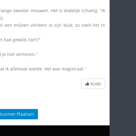
n lange sweater mouwen. Het is dodelijk schattig "Ik
j.
een miljoen vlinders in zijn buik; zo voelt het in
et had gewild, toch?”
 je niet verliezen.”
t ik allemaal voelde. Het was magistraal.”
Kudo
 Kunnen Plaatsen