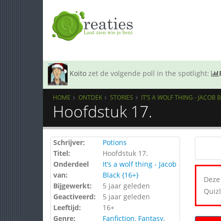
Koito
zet de volgende poll in the spotlight:
HOME
ONTDEK
STORIES
IT’S A WOLF THING - JACOB 
Hoofdstuk 17.
Schrijver:
Potions
Titel:
Hoofdstuk 17.
Onderdeel
It’s a wolf thing - Jacob
van:
Black {16+}
Deze 
Bijgewerkt:
5 jaar geleden
Quizl
Geactiveerd:
5 jaar geleden
Leeftijd:
16+
Genre:
Fanfiction
,
Fantasy
,