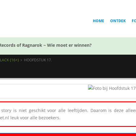
HOME
ONTDEK
F
Records of Ragnarok ~ Wie moet er winnen?
BLACK {16+}
HOOFDSTUK 17.
story is niet geschikt voor alle leeftijden. Daarom is deze all
et.nl leuk voor alle bezoekers.