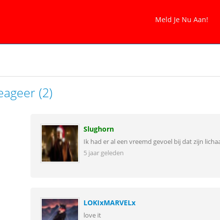
eageer (2)
Slughorn
Ik had er al een vreemd gevoel bij dat zijn lic
5 jaar geleden
LOKIxMARVELx
love it