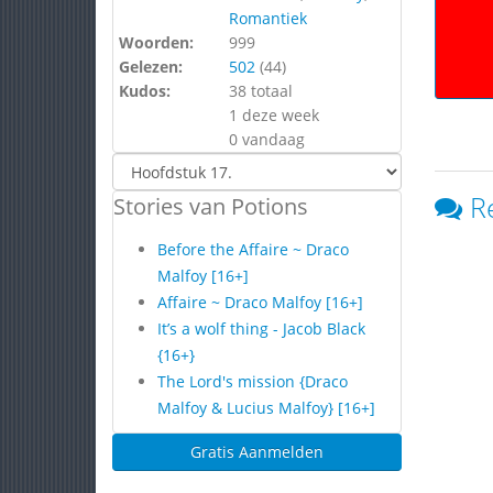
Romantiek
Woorden:
999
Gelezen:
502
(
44
)
Kudos:
38 totaal
1 deze week
0 vandaag
R
Stories van Potions
Before the Affaire ~ Draco
Malfoy [16+]
Affaire ~ Draco Malfoy [16+]
It’s a wolf thing - Jacob Black
{16+}
The Lord's mission {Draco
Malfoy & Lucius Malfoy} [16+]
Gratis Aanmelden