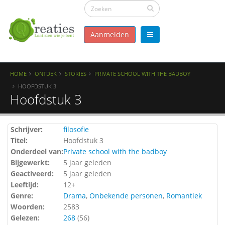
Aanmelden
HOME
ONTDEK
STORIES
PRIVATE SCHOOL WITH THE BADBOY
HOOFDSTUK 3
Hoofdstuk 3
Schrijver:
filosofie
Titel:
Hoofdstuk 3
Onderdeel van:
Private school with the badboy
Bijgewerkt:
5 jaar geleden
Geactiveerd:
5 jaar geleden
Leeftijd:
12+
Genre:
Drama
,
Onbekende personen
,
Romantiek
Woorden:
2583
Gelezen:
268
(
56
)