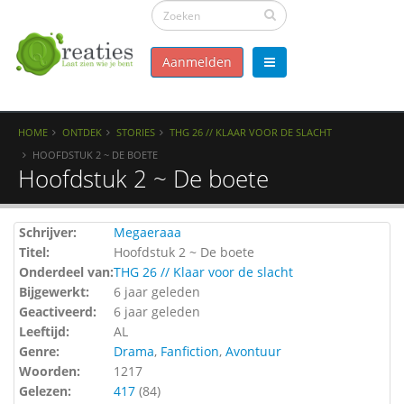
Aanmelden
HOME
ONTDEK
STORIES
THG 26 // KLAAR VOOR DE SLACHT
HOOFDSTUK 2 ~ DE BOETE
Hoofdstuk 2 ~ De boete
Schrijver:
Megaeraaa
Titel:
Hoofdstuk 2 ~ De boete
Onderdeel van:
THG 26 // Klaar voor de slacht
Bijgewerkt:
6 jaar geleden
Geactiveerd:
6 jaar geleden
Leeftijd:
AL
Genre:
Drama
,
Fanfiction
,
Avontuur
Woorden:
1217
Gelezen:
417
(
84
)