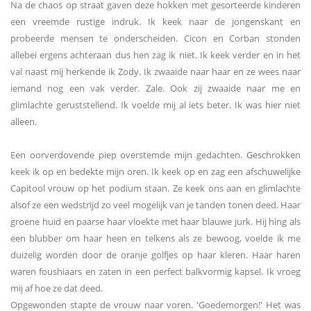
Na de chaos op straat gaven deze hokken met gesorteerde kinderen
een vreemde rustige indruk. Ik keek naar de jongenskant en
probeerde mensen te onderscheiden. Cicon en Corban stonden
allebei ergens achteraan dus hen zag ik niet. Ik keek verder en in het
val naast mij herkende ik Zody. Ik zwaaide naar haar en ze wees naar
iemand nog een vak verder. Zale. Ook zij zwaaide naar me en
glimlachte geruststellend. Ik voelde mij al iets beter. Ik was hier niet
alleen.
Een oorverdovende piep overstemde mijn gedachten. Geschrokken
keek ik op en bedekte mijn oren. Ik keek op en zag een afschuwelijke
Capitool vrouw op het podium staan. Ze keek ons aan en glimlachte
alsof ze een wedstrijd zo veel mogelijk van je tanden tonen deed. Haar
groene huid en paarse haar vloekte met haar blauwe jurk. Hij hing als
een blubber om haar heen en telkens als ze bewoog, voelde ik me
duizelig worden door de oranje golfjes op haar kleren. Haar haren
waren foushiaars en zaten in een perfect balkvormig kapsel. Ik vroeg
mij af hoe ze dat deed.
Opgewonden stapte de vrouw naar voren. 'Goedemorgen!' Het was