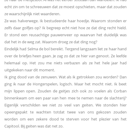
echt zin om te schreeuwen dat ze moest opschieten, maar dat zouden
ze waarschijnlijk niet waarderen.
Ze was halverwege. Ik bestudeerde haar hoedje. Waarom stonden er
zelfs daar golfjes op? Ik begreep echt niet hoe ze dat ding recht hield.
Er stond een reusachtige pauwenveer op waarvan het duidelijk was
dat het in de weg zat. Waarom droeg ze dat ding nog?
Eindelijk had Selma de bol bereikt. Tergend langzaam liet ze haar hand
over de briefjes heen gaan. Je zag zo dat ze hier van genoot. Ze leefde
helemaal op. Het zou me niets verbazen als ze het hele jaar had
uitgekeken naar dit moment.
Ik ging dood van de zenuwen. Wat als ik getrokken zou worden? Dan
ging ik naar de Hongerspelen, logisch. Maar het mocht niet. Ik beet
mijn lippen open. Zouden de geitjes zich ook zo voelen als Corban
binnenkwam om een paar van hen mee te nemen naar de slachterij?
Eigenlijk verschilden we niet zo veel van geiten. We stonden hier
opeengepakt te wachten totdat twee van ons gekozen zouden
worden om een zekere dood te sterven voor het plezier van het
Capitool. Bij geiten was dat net zo.