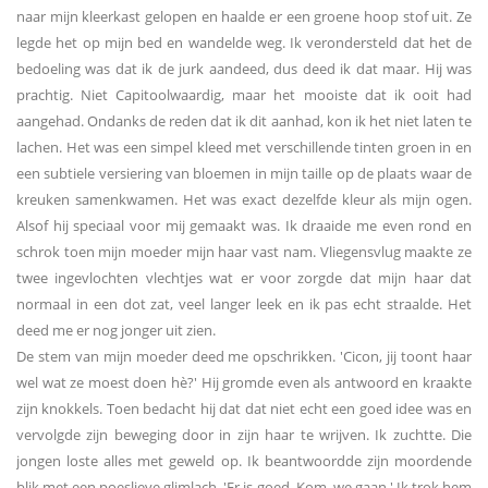
naar mijn kleerkast gelopen en haalde er een groene hoop stof uit. Ze
legde het op mijn bed en wandelde weg. Ik verondersteld dat het de
bedoeling was dat ik de jurk aandeed, dus deed ik dat maar. Hij was
prachtig. Niet Capitoolwaardig, maar het mooiste dat ik ooit had
aangehad. Ondanks de reden dat ik dit aanhad, kon ik het niet laten te
lachen. Het was een simpel kleed met verschillende tinten groen in en
een subtiele versiering van bloemen in mijn taille op de plaats waar de
kreuken samenkwamen. Het was exact dezelfde kleur als mijn ogen.
Alsof hij speciaal voor mij gemaakt was. Ik draaide me even rond en
schrok toen mijn moeder mijn haar vast nam. Vliegensvlug maakte ze
twee ingevlochten vlechtjes wat er voor zorgde dat mijn haar dat
normaal in een dot zat, veel langer leek en ik pas echt straalde. Het
deed me er nog jonger uit zien.
De stem van mijn moeder deed me opschrikken. 'Cicon, jij toont haar
wel wat ze moest doen hè?' Hij gromde even als antwoord en kraakte
zijn knokkels. Toen bedacht hij dat dat niet echt een goed idee was en
vervolgde zijn beweging door in zijn haar te wrijven. Ik zuchtte. Die
jongen loste alles met geweld op. Ik beantwoordde zijn moordende
blik met een poeslieve glimlach. 'Er is goed. Kom, we gaan.' Ik trok hem