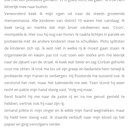
letterlijk mee naar buiten.
Verwonderd keek ik mijn ogen uit naar de steeds groeiende
mensenmassa. Alle kinderen van district 10 waren hier vandaag. Ik
keek terug en merkte dat mijn broer verdwenen was. 'Cicon',
mompelde ik. Hier zou hij nog van horen. Ik raakte lichtjes in paniek en
probeerde met de andere kinderen mee te schuifelen. Plots splitsten
de kinderen zich op. Ik wist niet in welke rij ik moest gaan staan. Ik
organiseerde en kwam pas tot rust toen een sterke arm me leerrijk
naar de zijkant van de straat. Ik keek wat beter en zag Corban gehurkt
voor me zitten. Ik trok me los uit zijn greep en bedankte hem terwijl ik
probeerde mijn tranen te verbergen. Hij fluisterde me sussend toe. Ik
verstond het niet, maar het kalmeerde me wel. Toen stond hij weer
recht en pakte mijn hand stevig vast. 'Volg mij maar.'
Eerst bracht hij me naar de juiste rij en na me gerust gesteld te
hebben, vertrok ook hij naar zijn rij.
Iemand prikte in mijn vinger en ik wilde mijn hand wegtrekken, maar
hij hield hem stevig vast. Ik staarde verbluft naar mijn bloed op het
papier en ging vervolgens verder.