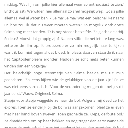
middag. 'Wat fijn om jullie hier allemaal weer zo enthousiast te zien.'
Enthousiast? We wilden hier allemaal zo snel mogelijk weg. ' Zoals jullie
allemaal wel al weten ben ik Selma' Selma? Wat een belachelijke naam!
En hoe zou ik dat nu weer moeten weten? Zo mogelijk ontblootte
Selma nog meer tanden. 'Er is nog steeds hetzelfde.' Ze giechelde erbij.
Serieus? Moest dat grappig zijn? Na een stilte die net iets te lang was,
zette ze de film op. Ik probeerde er zo min mogelijk naar te kijken
want ik kon niet tegen al dat bloed. In plaats daarvan staarde ik naar
het Capitoolembleem eronder. Hadden ze echt niets beter kunnen
vinden dan een vogeltje?
Het belachelijk hoge stemmetje van Selma haalde me uit mijn
gedachten. 'Zo, eens kijken wie de gelukkigen van dit jaar zijn.' En ze
was niet eens sarcastisch. 'Voor de verandering mogen de meisjes dit
jaar eerst.' Wauw. Origineel, Selma.
Stapje voor stapje waggelde ze naar de bol. Volgens mij deed ze het
expres. Toen ze eindelijk bij de bol was aangekomen, bleef ze er even
met haar hand boven zweven. Toen giechelde ze. 'Oeps, de foute bol.'
Ze draaide zich om op haar hakken en nog trager dan eerst wandelde
ze naar de meisjesbol. Al was het eerder stilstaan dan wandelen. Ik had