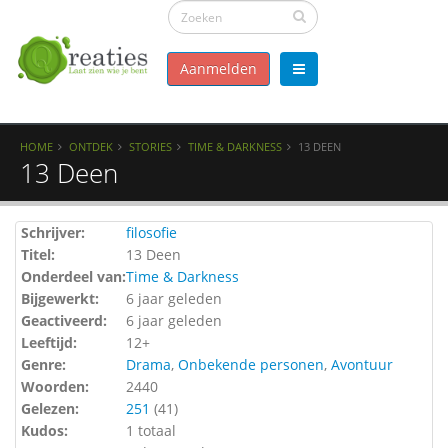
Aanmelden
HOME
ONTDEK
STORIES
TIME & DARKNESS
13 DEEN
13 Deen
Schrijver:
filosofie
Titel:
13 Deen
Onderdeel van:
Time & Darkness
Bijgewerkt:
6 jaar geleden
Geactiveerd:
6 jaar geleden
Leeftijd:
12+
Genre:
Drama
,
Onbekende personen
,
Avontuur
Woorden:
2440
Gelezen:
251
(
41
)
Kudos:
1 totaal