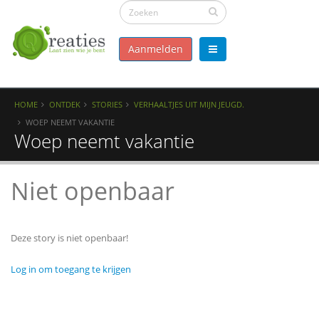
Aanmelden
HOME
ONTDEK
STORIES
VERHAALTJES UIT MIJN JEUGD.
WOEP NEEMT VAKANTIE
Woep neemt vakantie
Niet openbaar
Deze story is niet openbaar!
Log in om toegang te krijgen