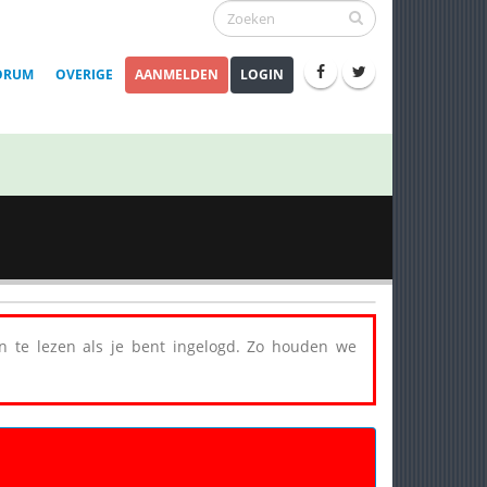
ORUM
OVERIGE
AANMELDEN
LOGIN
een te lezen als je bent ingelogd. Zo houden we