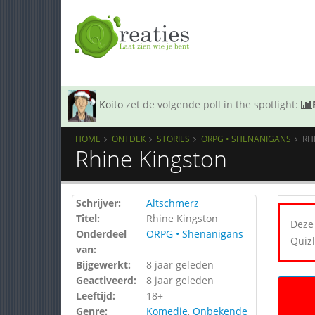
Koito
zet de volgende poll in the spotlight:
HOME
ONTDEK
STORIES
ORPG • SHENANIGANS
RH
Rhine Kingston
Schrijver:
Altschmerz
Titel:
Rhine Kingston
Deze 
Onderdeel
ORPG • Shenanigans
Quizl
van:
Bijgewerkt:
8 jaar geleden
Geactiveerd:
8 jaar geleden
Leeftijd:
18+
Genre:
Komedie
,
Onbekende