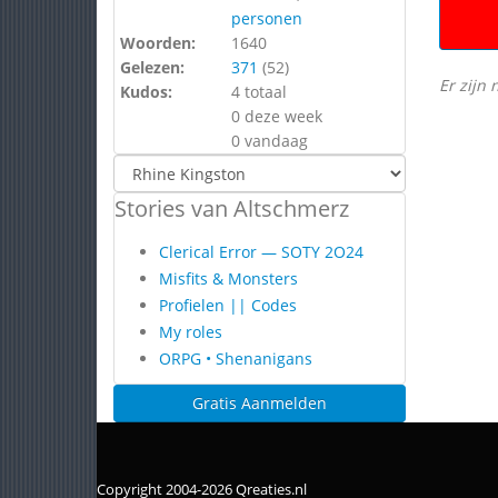
personen
Woorden:
1640
Gelezen:
371
(
52
)
Er zijn 
Kudos:
4 totaal
0 deze week
0 vandaag
Stories van Altschmerz
Clerical Error — SOTY 2O24
Misfits & Monsters
Profielen || Codes
My roles
ORPG • Shenanigans
Gratis Aanmelden
Copyright 2004-2026 Qreaties.nl