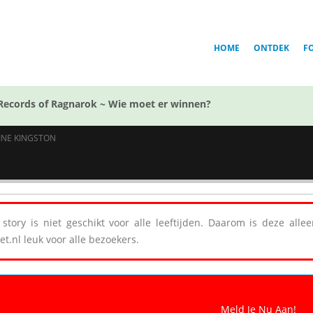
HOME
ONTDEK
F
Records of Ragnarok ~ Wie moet er winnen?
INE KINGSTON
story is niet geschikt voor alle leeftijden. Daarom is deze all
et.nl leuk voor alle bezoekers.