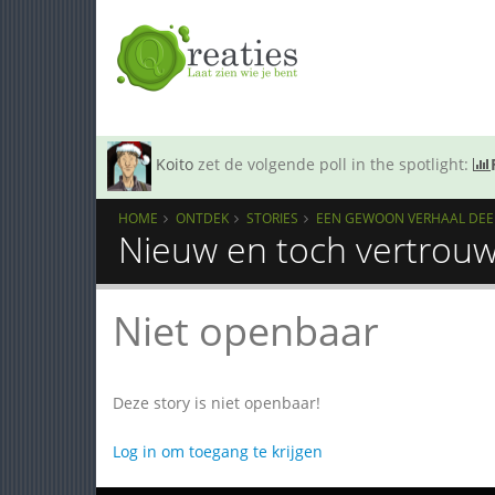
Koito
zet de volgende poll in the spotlight:
HOME
ONTDEK
STORIES
EEN GEWOON VERHAAL DEEL 
Nieuw en toch vertrouw
Niet openbaar
Deze story is niet openbaar!
Log in om toegang te krijgen