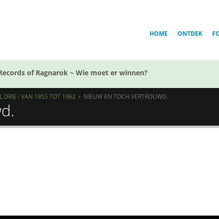
HOME
ONTDEK
F
Records of Ragnarok ~ Wie moet er winnen?
DRIE : VAN 1955 TOT 1962
NIEUW EN TOCH VERTROUWD.
d.