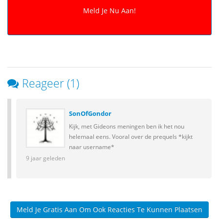
Reageer (1)
SonOfGondor
Kijk, met Gideons meningen ben ik het nou
helemaal eens. Vooral over de prequels *kijkt
naar username*
9 jaar geleden
Meld Je Gratis Aan Om Ook Reacties Te Kunnen Plaatsen