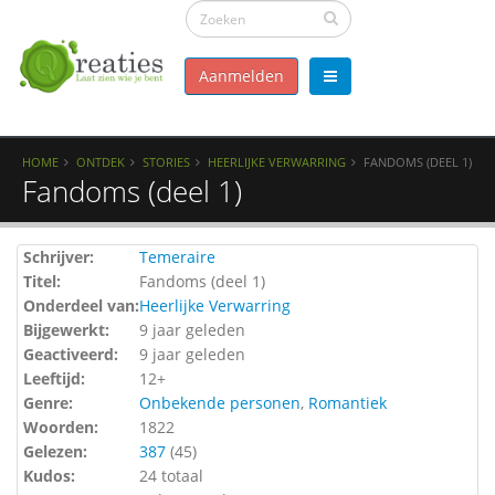
Aanmelden
HOME
ONTDEK
STORIES
HEERLIJKE VERWARRING
FANDOMS (DEEL 1)
Fandoms (deel 1)
Schrijver:
Temeraire
Titel:
Fandoms (deel 1)
Onderdeel van:
Heerlijke Verwarring
Bijgewerkt:
9 jaar geleden
Geactiveerd:
9 jaar geleden
Leeftijd:
12+
Genre:
Onbekende personen
,
Romantiek
Woorden:
1822
Gelezen:
387
(
45
)
Kudos:
24 totaal