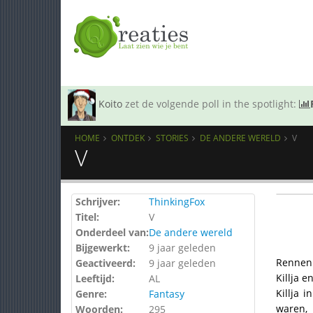
Koito
zet de volgende poll in the spotlight:
HOME
ONTDEK
STORIES
DE ANDERE WERELD
V
V
Schrijver:
ThinkingFox
Titel:
V
Onderdeel van:
De andere wereld
Bijgewerkt:
9 jaar geleden
Rennen.
Geactiveerd:
9 jaar geleden
Killja 
Leeftijd:
AL
Killja 
Genre:
Fantasy
waren, 
Woorden:
295