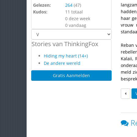
langzam
Gelezen:
264
(
47
)
hadden,
Kudos:
11 totaal
haar ge
0 deze week
vrouw 
0 vandaag
standaa
Stories van ThinkingFox
Reban v
rebelle
Hiding my heart (14+)
Kalaii,
De andere wereld
onderaa
meld zi
Gratis Aanmelden
besprek
R