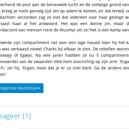
erhand de pest aan de benauwde lucht en de sompige grond van d
 kreeg je nooit genoeg tijd om op adem te komen, en dat terwijl z
dachten verzonken zag ze niet dat iedereen voor haar gestopt w
naast haar al het antwoord. Het was een kleine zin, maar 
rdaccent van mensen rond de Alusmys zei ze:'Het is een kamp van 
oerde zijn compartiment net over een lage heuvel toen hij het
n was verbaasd zoveel Charks bij elkaar te zien. De rebellen ware
 Rewajy of Egwys. Na vele jaren hadden ze nu 5 compartimen
nvoerder van de zwaarden tikte hem voorzichtig op zijn arm. 'E
ch,' zei hij. 'Ergan, mooi dat je er zo snel bent. Ga de andere 
en.'
Volgende Hoofdstuk
eageer (1)