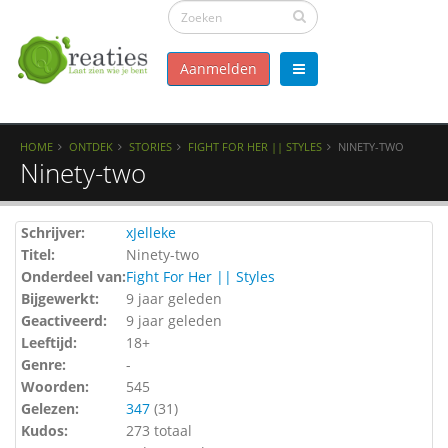
Aanmelden
HOME
ONTDEK
STORIES
FIGHT FOR HER || STYLES
NINETY-TWO
Ninety-two
Schrijver:
xJelleke
Titel:
Ninety-two
Onderdeel van:
Fight For Her || Styles
Bijgewerkt:
9 jaar geleden
Geactiveerd:
9 jaar geleden
Leeftijd:
18+
Genre:
-
Woorden:
545
Gelezen:
347
(
31
)
Kudos:
273 totaal