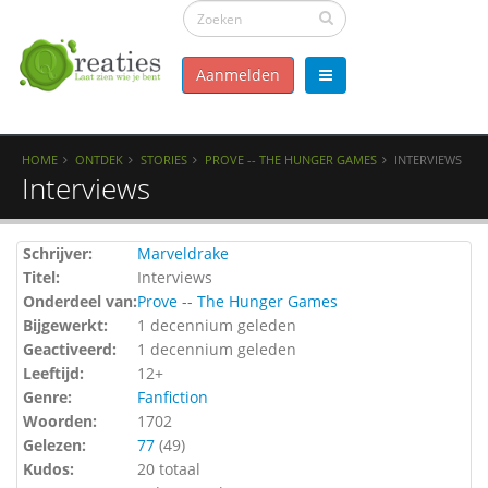
Aanmelden
HOME
ONTDEK
STORIES
PROVE -- THE HUNGER GAMES
INTERVIEWS
Interviews
Schrijver:
Marveldrake
Titel:
Interviews
Onderdeel van:
Prove -- The Hunger Games
Bijgewerkt:
1 decennium geleden
Geactiveerd:
1 decennium geleden
Leeftijd:
12+
Genre:
Fanfiction
Woorden:
1702
Gelezen:
77
(
49
)
Kudos:
20 totaal