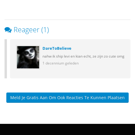
Reageer (1)
DareToBelieve
nahw ik ship levi en kian echt, ze zijn zo cute omg
1 decennium geleden
Meld Je Gratis Aan Om Ook Reacties Te Kunnen Plaatsen