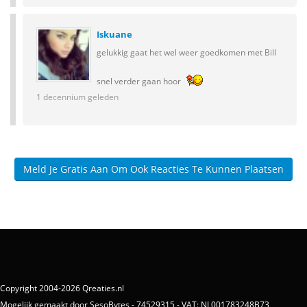
Iskuane
gelukkig gaat het wel weer goedkomen met Bill
snel verder gaan hoor
1 decennium geleden
Meld Je Gratis Aan Om Ook Reacties Te Kunnen Plaatsen
Copyright 2004-2026 Qreaties.nl
Mogelijk gemaakt door SesoBytes - 74529315 - VAT: NL001783248B73