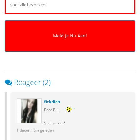
voor alle bezoekers.
Reageer (2)
fickdich
Poor Bill..
Snel verder!
1 decennium geleden