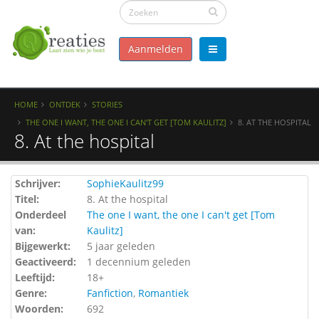
Aanmelden
HOME
ONTDEK
STORIES
THE ONE I WANT, THE ONE I CAN'T GET [TOM KAULITZ]
8. AT THE HOSPITAL
8. At the hospital
Schrijver:
SophieKaulitz99
Titel:
8. At the hospital
Onderdeel
The one I want, the one I can't get [Tom
van:
Kaulitz]
Bijgewerkt:
5 jaar geleden
Geactiveerd:
1 decennium geleden
Leeftijd:
18+
Genre:
Fanfiction
,
Romantiek
Woorden:
692