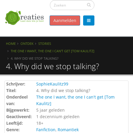
Aanmelden
HOME
ONTDEK
STORIES
THE ONE I WANT, THE ONE I CAN'T GET [TOM KAULITZ]
4. WHY DID WE STOP TALKING?
4. Why did we stop talking?
Schrijver:
SophieKaulitz99
Titel:
4. Why did we stop talking?
Onderdeel
The one I want, the one I can't get [Tom
van:
Kaulitz]
Bijgewerkt:
5 jaar geleden
Geactiveerd:
1 decennium geleden
Leeftijd:
18+
Genre:
Fanfiction
,
Romantiek