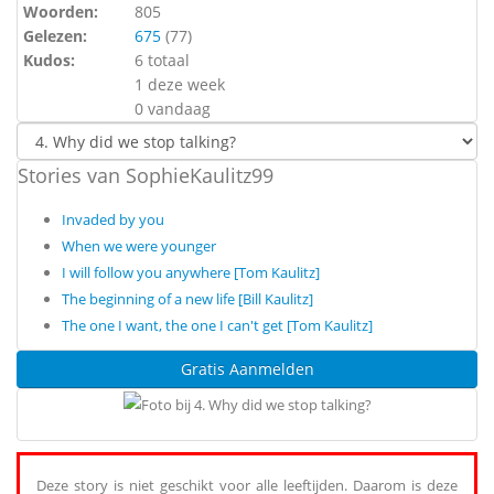
Woorden:
805
Gelezen:
675
(
77
)
Kudos:
6 totaal
1 deze week
0 vandaag
Stories van SophieKaulitz99
Invaded by you
When we were younger
I will follow you anywhere [Tom Kaulitz]
The beginning of a new life [Bill Kaulitz]
The one I want, the one I can't get [Tom Kaulitz]
Gratis Aanmelden
Deze story is niet geschikt voor alle leeftijden. Daarom is deze