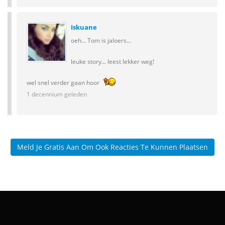
Iskuane
oeh... Tom is jaloers...
leuke story... leest lekker weg!
wel snel verder gaan hoor
1 decennium geleden
Meld Je Gratis Aan Om Ook Reacties Te Kunnen Plaatsen