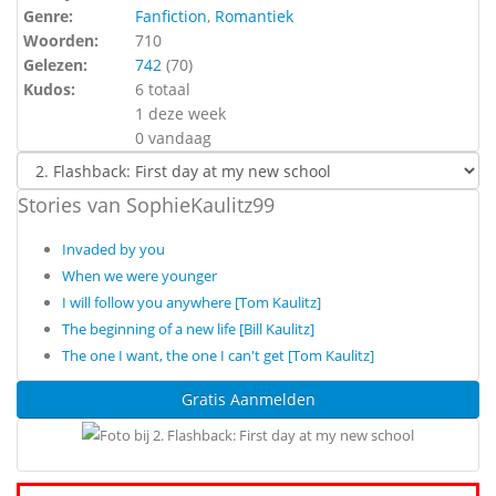
Genre:
Fanfiction
,
Romantiek
Woorden:
710
Gelezen:
742
(
70
)
Kudos:
6 totaal
1 deze week
0 vandaag
Stories van SophieKaulitz99
Invaded by you
When we were younger
I will follow you anywhere [Tom Kaulitz]
The beginning of a new life [Bill Kaulitz]
The one I want, the one I can't get [Tom Kaulitz]
Gratis Aanmelden