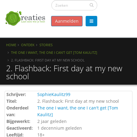
Aanmelden
HOME
ONTDEK
STORIES
THE ONE I WANT, THE ONE I CAN'T GET [TOM KAULITZ]
2. FLASHBACK: FIRST DAY AT MY NEW SCHOOL
2. Flashback: First day at my new
school
Schrijver:
SophieKaulitz99
Titel:
2. Flashback: First day at my new school
Onderdeel
The one I want, the one I can't get [Tom
van:
Kaulitz]
Bijgewerkt:
2 jaar geleden
Geactiveerd:
1 decennium geleden
Leeftijd:
18+