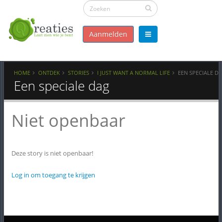
Aanmelden
HOME
ONTDEK
STORIES
I JUST WANT A NORMAL LIFE
EEN SPECIALE D
Een speciale dag
Niet openbaar
Deze story is niet openbaar!
Log in om toegang te krijgen