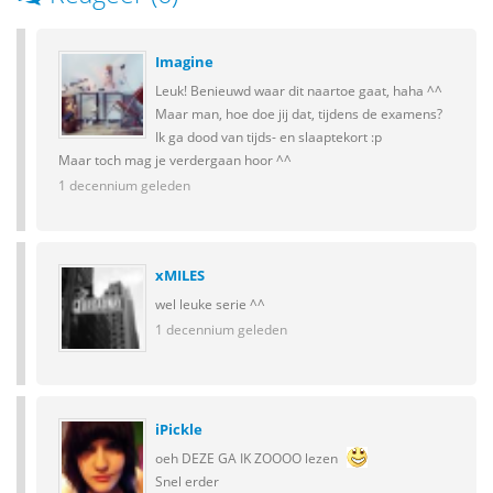
Imagine
Leuk! Benieuwd waar dit naartoe gaat, haha ^^
Maar man, hoe doe jij dat, tijdens de examens?
Ik ga dood van tijds- en slaaptekort :p
Maar toch mag je verdergaan hoor ^^
1 decennium geleden
xMILES
wel leuke serie ^^
1 decennium geleden
iPickle
oeh DEZE GA IK ZOOOO lezen
Snel erder