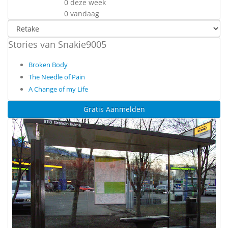
0 deze week
0 vandaag
Stories van Snakie9005
Broken Body
The Needle of Pain
A Change of my Life
Gratis Aanmelden