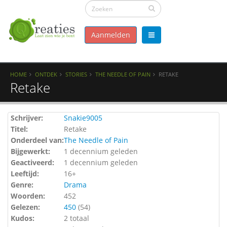
Aanmelden
HOME
ONTDEK
STORIES
THE NEEDLE OF PAIN
RETAKE
Retake
Schrijver:
Snakie9005
Titel:
Retake
Onderdeel van:
The Needle of Pain
Bijgewerkt:
1 decennium geleden
Geactiveerd:
1 decennium geleden
Leeftijd:
16+
Genre:
Drama
Woorden:
452
Gelezen:
450
(
54
)
Kudos:
2 totaal