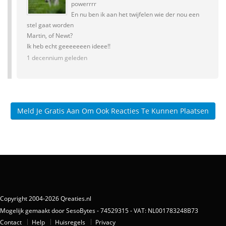
powerrrr
En nu ben ik aan het twijfelen wie der nou een
stel gaat worden
Martin, of Newt?
Ik heb echt geeeeeeen ideee!!
1 decennium geleden
Meld Je Gratis Aan Om Ook Reacties Te Kunnen Plaatsen
Copyright 2004-2026 Qreaties.nl
Mogelijk gemaakt door SesoBytes - 74529315 - VAT: NL001783248B73
Contact
Help
Huisregels
Privacy