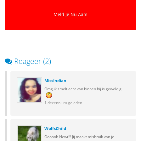
Reageer (2)
MissIndian
Omg ik smelt echt van binnen hij is geweldig
1 decennium geleden
WolfsChild
Oooooh Newt!!! Jij maakt misbruik van je