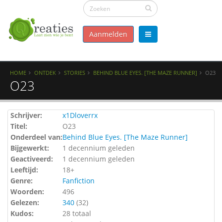
Aanmelden
HOME
ONTDEK
STORIES
BEHIND BLUE EYES. [THE MAZE RUNNER]
O23
O23
Schrijver:
x1Dloverrx
Titel:
O23
Onderdeel van:
Behind Blue Eyes. [The Maze Runner]
Bijgewerkt:
1 decennium geleden
Geactiveerd:
1 decennium geleden
Leeftijd:
18+
Genre:
Fanfiction
Woorden:
496
Gelezen:
340
(
32
)
Kudos:
28 totaal