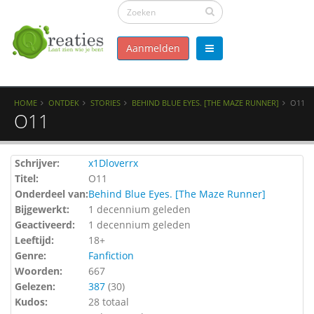
Aanmelden
HOME
ONTDEK
STORIES
BEHIND BLUE EYES. [THE MAZE RUNNER]
O11
O11
Schrijver:
x1Dloverrx
Titel:
O11
Onderdeel van:
Behind Blue Eyes. [The Maze Runner]
Bijgewerkt:
1 decennium geleden
Geactiveerd:
1 decennium geleden
Leeftijd:
18+
Genre:
Fanfiction
Woorden:
667
Gelezen:
387
(
30
)
Kudos:
28 totaal