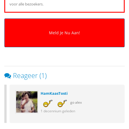
voor alle bezoekers.
Reageer (1)
HamKaasTosti
go alex
1 decennium geleden