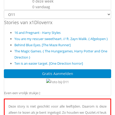
0 deze week
0 vandaag
Stories van x1Dloverrx
16 and Pregnant - Harry Styles
You are my rescuer sweetheart. // ft. Zayn Malik. { Afgelopen }
Behind Blue Eyes. [The Maze Runner]
The Magic Games. { The Hungergames, Harry Potter and One
Direction }
Ten is an easier target. [One Direction horror]
Gratis Aanmelden
Even een vrolijk stukje (:
Deze story is niet geschikt voor alle leeftijden. Daarom is deze
alleen te lezen als je bent ingelogd. Zo houden we Quizlet.nl leuk