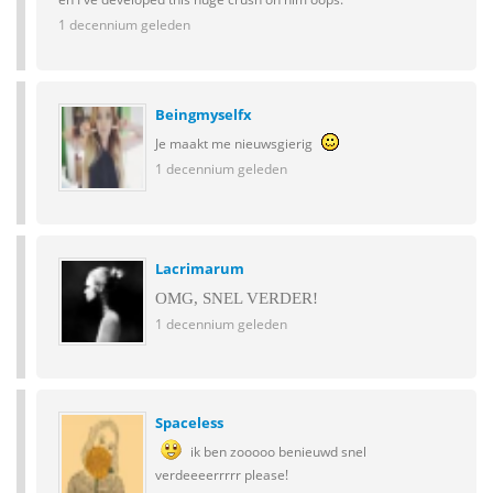
1 decennium geleden
Beingmyselfx
Je maakt me nieuwsgierig
1 decennium geleden
Lacrimarum
OMG, SNEL VERDER!
1 decennium geleden
Spaceless
ik ben zooooo benieuwd snel
verdeeeerrrrr please!