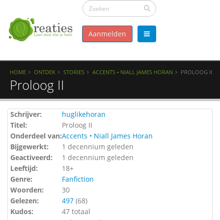
Aanmelden
HOME
ONTDEK
STORIES
ACCENTS • NIALL JAMES HORAN
PROLOOG II
Proloog II
Schrijver:
huglikehoran
Titel:
Proloog II
Onderdeel van:
Accents • Niall James Horan
Bijgewerkt:
1 decennium geleden
Geactiveerd:
1 decennium geleden
Leeftijd:
18+
Genre:
Fanfiction
Woorden:
30
Gelezen:
497
(
68
)
Kudos:
47 totaal