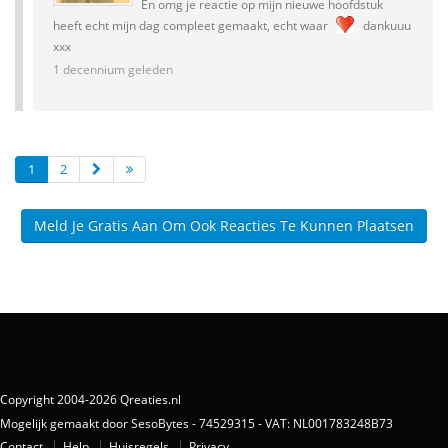
En omg je reactie op mijn nieuwe hoofdstuk
heeft echt mijn dag compleet gemaakt, echt waar
dankuuu
xxx
1 decennium geleden
1
2
Meld Je Gratis Aan Om Ook Reacties Te Kunnen Plaatsen
Copyright 2004-2026 Qreaties.nl
Mogelijk gemaakt door SesoBytes - 74529315 - VAT: NL001783248B73
Contact
Help
Huisregels
Privacy