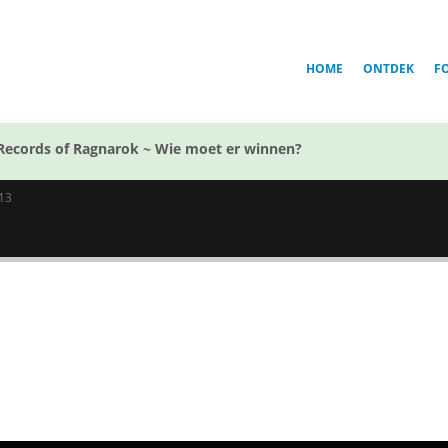
HOME
ONTDEK
F
Records of Ragnarok ~ Wie moet er winnen?
13