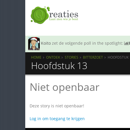
Koito
zet de volgende poll in the spotlight:
HOME
ONTDEK
STORIES
BITTERZOET
HOOFDSTUK 
Hoofdstuk 13
Niet openbaar
Deze story is niet openbaar!
Log in om toegang te krijgen