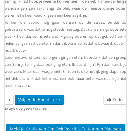
Sailing, ik had hoop je weer te kunnen zien. Toen heb ik meerder lange
wandelingen gemaakt langs de plek waar de meeste oranje boten
waren. Elke keer keek ik, geen een keer zag ik je.
Ik ben die avond nog gaan dansen op de straat, omdat zo
gefrustreerd was dat je nog steeds niet zag. Dat dansen is gewoon iets
wat ik heb, dansen is iets wat ik graag doe en op dat gebied heb ik
helemaal geen schaamte. En dans ik wanneer ik dat wil, waar ik dat wil,
hoe ik dat wil.
Later die avond toen we ergens gingen eten, hoorde ik dat een groep
van Sunny Sailing daar ook ging eten. Ik dacht 'fijn'. Fijn dan kan ik je
weer zien. Maar daar was je niet. En toen ik uiteindelijk ging slapen op
het dek dacht ik dat het misschien ook maar beter was dat ik je niet
meer zou zien.
Volgende Hoofdstuk
Kudo
Er zijn nog geen reacties.
Meld Je Gratis Aan Om Ook Reacties Te Kunnen Plaatsen