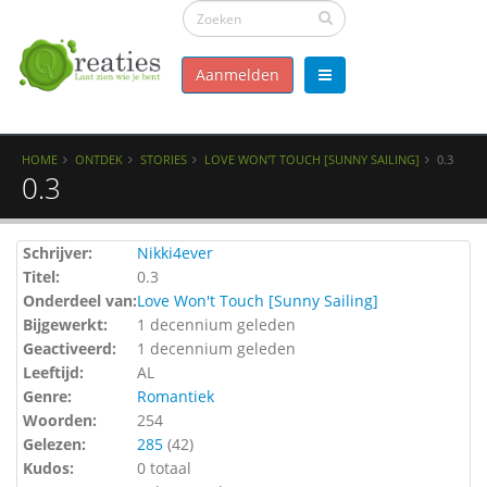
Aanmelden
HOME
ONTDEK
STORIES
LOVE WON'T TOUCH [SUNNY SAILING]
0.3
0.3
Schrijver:
Nikki4ever
Titel:
0.3
Onderdeel van:
Love Won't Touch [Sunny Sailing]
Bijgewerkt:
1 decennium geleden
Geactiveerd:
1 decennium geleden
Leeftijd:
AL
Genre:
Romantiek
Woorden:
254
Gelezen:
285
(
42
)
Kudos:
0 totaal