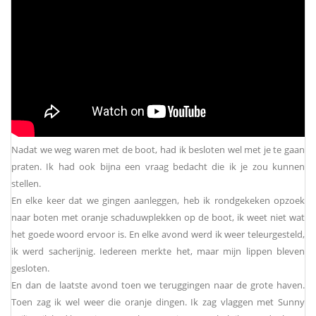
Nadat we weg waren met de boot, had ik besloten wel met je te gaan
praten. Ik had ook bijna een vraag bedacht die ik je zou kunnen
stellen.
En elke keer dat we gingen aanleggen, heb ik rondgekeken opzoek
naar boten met oranje schaduwplekken op de boot, ik weet niet wat
het goede woord ervoor is. En elke avond werd ik weer teleurgesteld,
ik werd sacherijnig. Iedereen merkte het, maar mijn lippen bleven
gesloten.
En dan de laatste avond toen we teruggingen naar de grote haven.
Toen zag ik wel weer die oranje dingen. Ik zag vlaggen met Sunny