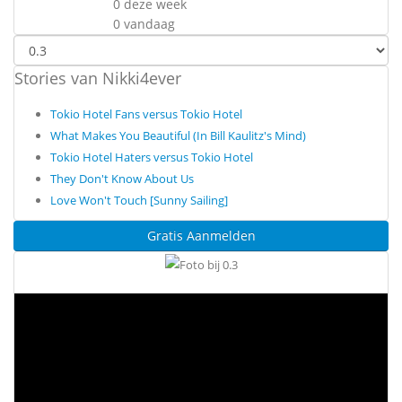
0 deze week
0 vandaag
Stories van Nikki4ever
Tokio Hotel Fans versus Tokio Hotel
What Makes You Beautiful (In Bill Kaulitz's Mind)
Tokio Hotel Haters versus Tokio Hotel
They Don't Know About Us
Love Won't Touch [Sunny Sailing]
Gratis Aanmelden