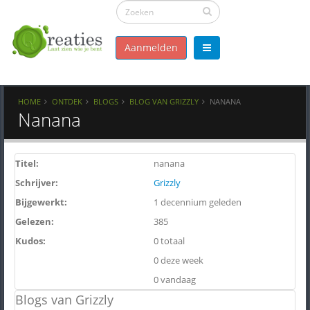
Aanmelden
HOME
ONTDEK
BLOGS
BLOG VAN GRIZZLY
NANANA
Nanana
Titel:
nanana
Schrijver:
Grizzly
Bijgewerkt:
1 decennium geleden
Gelezen:
385
Kudos:
0 totaal
0 deze week
0 vandaag
Blogs van Grizzly