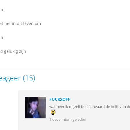
jn
at het in dit leven om
jn
d gelukig zijn
eageer (15)
FUCKxOFF
wanneer ik mijzelf ben aanvaard de helft van d
1 decennium geleden