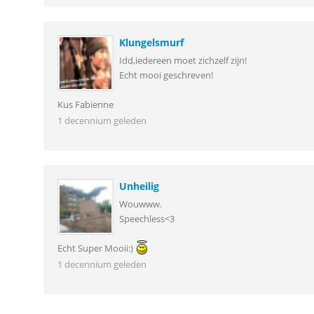
Klungelsmurf
Idd,iedereen moet zichzelf zijn!
Echt mooi geschreven!
Kus Fabienne
1 decennium geleden
Unheilig
Wouwww.
Speechless<3
Echt Super Mooii:)
1 decennium geleden