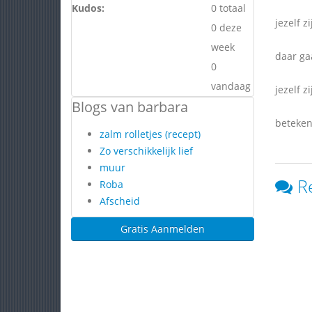
Kudos:
0 totaal
jezelf zi
0 deze
week
daar ga
0
vandaag
jezelf zi
Blogs van barbara
beteken
zalm rolletjes (recept)
Zo verschikkelijk lief
muur
R
Roba
Afscheid
Gratis Aanmelden