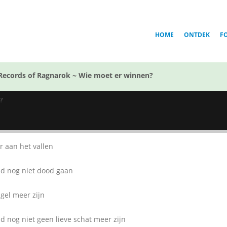
HOME
ONTDEK
F
Records of Ragnarok ~ Wie moet er winnen?
?
r aan het vallen
d nog niet dood gaan
gel meer zijn
d nog niet geen lieve schat meer zijn