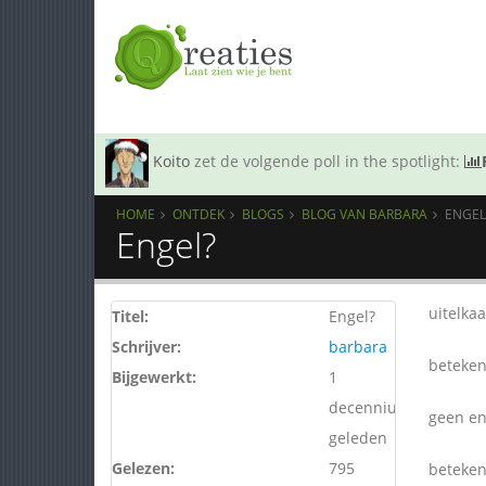
Koito
zet de volgende poll in the spotlight:
HOME
ONTDEK
BLOGS
BLOG VAN BARBARA
ENGEL
Engel?
uitelkaa
Titel:
Engel?
Schrijver:
barbara
beteken
Bijgewerkt:
1
decennium
geen en
geleden
Gelezen:
795
beteken