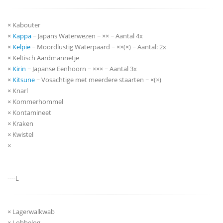
× Kabouter
×
Kappa
~ Japans Waterwezen ~ ×× ~ Aantal 4x
×
Kelpie
~ Moordlustig Waterpaard ~ ××(×) ~ Aantal: 2x
× Keltisch Aardmannetje
×
Kirin
~ Japanse Eenhoorn ~ ××× ~ Aantal 3x
×
Kitsune
~ Vosachtige met meerdere staarten ~ ×(×)
× Knarl
× Kommerhommel
× Kontamineet
× Kraken
× Kwistel
×
----L
× Lagerwalkwab
× Lobbelog