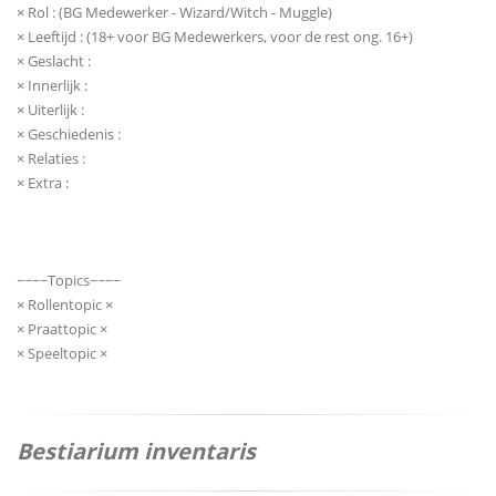
× Rol : (BG Medewerker - Wizard/Witch - Muggle)
× Leeftijd : (18+ voor BG Medewerkers, voor de rest ong. 16+)
× Geslacht :
× Innerlijk :
× Uiterlijk :
× Geschiedenis :
× Relaties :
× Extra :
~~~~Topics~~~~
× Rollentopic ×
× Praattopic ×
× Speeltopic ×
Bestiarium inventaris