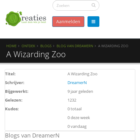
Aanmelden
HOME
ONTDEK
BLOGS
BLOG VAN DREAMERN
A WIZARDING ZOO
A Wizarding Zoo
Titel:
A Wizarding Zoo
Schrijver:
DreamerN
Bijgewerkt:
9 jaar geleden
Gelezen:
1232
Kudos:
0 totaal
0 deze week
0 vandaag
Blogs van DreamerN