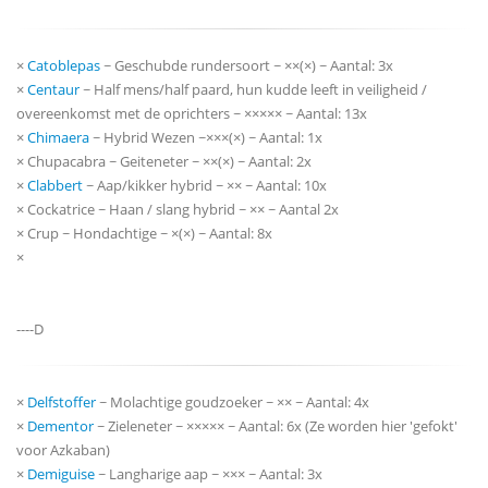
×
Catoblepas
~ Geschubde rundersoort ~ ××(×) ~ Aantal: 3x
×
Centaur
~ Half mens/half paard, hun kudde leeft in veiligheid /
overeenkomst met de oprichters ~ ××××× ~ Aantal: 13x
×
Chimaera
~ Hybrid Wezen ~×××(×) ~ Aantal: 1x
× Chupacabra ~ Geiteneter ~ ××(×) ~ Aantal: 2x
×
Clabbert
~ Aap/kikker hybrid ~ ×× ~ Aantal: 10x
× Cockatrice ~ Haan / slang hybrid ~ ×× ~ Aantal 2x
× Crup ~ Hondachtige ~ ×(×) ~ Aantal: 8x
×
----D
×
Delfstoffer
~ Molachtige goudzoeker ~ ×× ~ Aantal: 4x
×
Dementor
~ Zieleneter ~ ××××× ~ Aantal: 6x (Ze worden hier 'gefokt'
voor Azkaban)
×
Demiguise
~ Langharige aap ~ ××× ~ Aantal: 3x