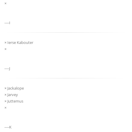
×
----I
× Ierse Kabouter
×
----J
× Jackalope
× Jarvey
× Juttemus
×
----K