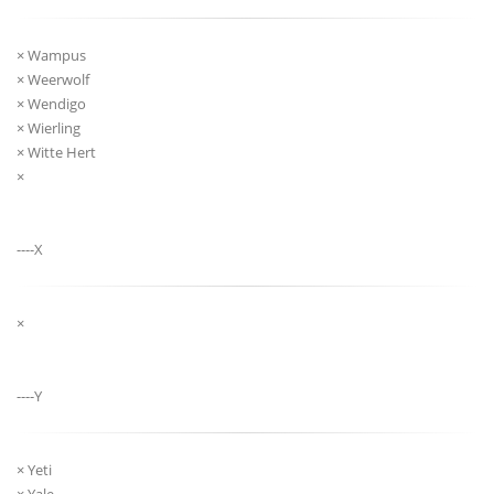
× Wampus
× Weerwolf
× Wendigo
× Wierling
× Witte Hert
×
----X
×
----Y
× Yeti
× Yale