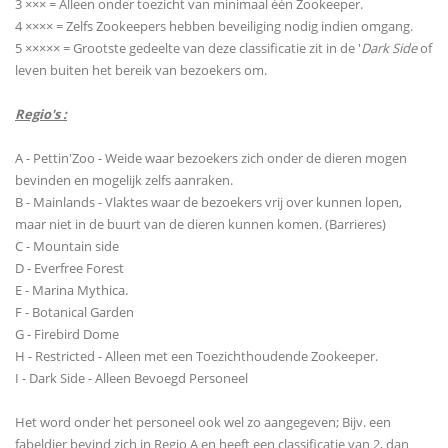
3 ××× = Alleen onder toezicht van minimaal één Zookeeper.
4 ×××× = Zelfs Zookeepers hebben beveiliging nodig indien omgang.
5 ××××× = Grootste gedeelte van deze classificatie zit in de '
Dark Side
of
leven buiten het bereik van bezoekers om.
Regio's :
A - Pettin'Zoo - Weide waar bezoekers zich onder de dieren mogen
bevinden en mogelijk zelfs aanraken.
B - Mainlands - Vlaktes waar de bezoekers vrij over kunnen lopen,
maar niet in de buurt van de dieren kunnen komen. (Barrieres)
C - Mountain side
D - Everfree Forest
E - Marina Mythica.
F - Botanical Garden
G - Firebird Dome
H - Restricted - Alleen met een Toezichthoudende Zookeeper.
I - Dark Side - Alleen Bevoegd Personeel
Het word onder het personeel ook wel zo aangegeven; Bijv. een
fabeldier bevind zich in Regio A en heeft een classificatie van 2, dan