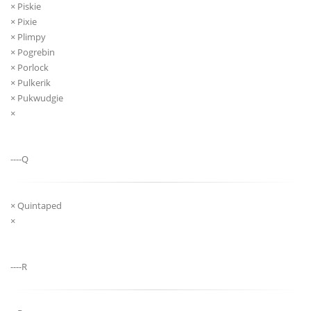
× Piskie
× Pixie
× Plimpy
× Pogrebin
× Porlock
× Pulkerik
× Pukwudgie
×
----Q
× Quintaped
×
----R