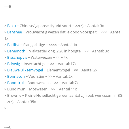
----B
×
Baku
~ Chinese/ Japanse Hybrid soort ~ ××(×) ~ Aantal: 3x
×
Banshee
~ Vrouwachtig wezen dat je dood voorspelt ~ ××× ~ Aantal
1x
×
Basilisk
~ Slangachtige ~ ×××× ~ Aantal: 1x
×
Behemoth
~ Vlaktestier ong. 2.20 in hoogte ~ ×× ~ Aantal: 3x
×
Bisschopvis
~ Waterwezen ~ ×× ~ 4x
×
Billywig
~ Insectachtige ~ ×× ~ Aantal: 17x
×
Blauwe Bliksemvogel
~ Elementvogel ~ ×× ~ Aantal 2x
×
Bonnacon
~ Vuurstier ~ ×× ~ Aantal: 2x
×
Boomtrul
~ Boomwezens ~ ×× ~ Aantal: 7x
× Bundimun ~ Moswezen ~ ×× ~ Aantal 11x
× Brownie ~ Kleine Huiselfachtige, een aantal zijn ook werkzaam in BG
~ ×(×) ~ Aantal: 35x
×
----C