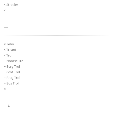
× Streeler
×
----T
× Tebo
× Treant
× Trol
~ Noorse Trol
~ Berg Trol
~ Grot Trol
~ Brug Trol
~ Bos Trol
×
----U