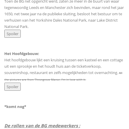
Toen de BG net opgericht werd, zaten ze meer in de buurt van waar
tegenwoordig Leeds en Manchester zich bevinden, maar rond het jaar
1650, net twee jaar na de publieke sluiting, besloot het bestuur om te
verhuizen van het Yorkshire Dales National Park, naar Lake District
National Park.
Het Hoofdgebouw:
Het hoofdgebouw lijkt een kruising tussen een kasteel en een cottage
uit een sprookje en het houdt huis aan de ticketverkoop,
souvenirshop, restaurant en zelfs mogelijkheden tot overnachting.
All
the pictures are from Throngrove Manor, I'm in love with it.
*komt nog*
De rollen van de BG medewerkers :