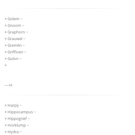
× Golem ~
× Gnoom ~
× Graphorn ~
× Grauwel ~
× Gremlin ~
× Griffioen ~
× Gulon ~
×
----H
× Harpij ~
× Hippocampus ~
× Hippogrief ~
× Horklump ~
× Hydra ~