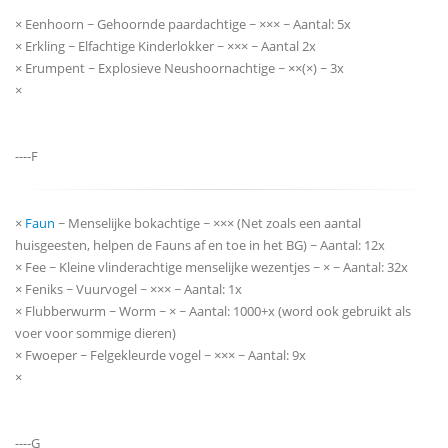
× Eenhoorn ~ Gehoornde paardachtige ~ ××× ~ Aantal: 5x
× Erkling ~ Elfachtige Kinderlokker ~ ××× ~ Aantal 2x
× Erumpent ~ Explosieve Neushoornachtige ~ ××(×) ~ 3x
×
----F
×
Faun
~ Menselijke bokachtige ~ ××× (Net zoals een aantal
huisgeesten, helpen de Fauns af en toe in het BG) ~ Aantal: 12x
× Fee ~ Kleine vlinderachtige menselijke wezentjes ~ × ~ Aantal: 32x
× Feniks ~ Vuurvogel ~ ××× ~ Aantal: 1x
× Flubberwurm ~ Worm ~ × ~ Aantal: 1000+x (word ook gebruikt als
voer voor sommige dieren)
× Fwoeper ~ Felgekleurde vogel ~ ××× ~ Aantal: 9x
×
----G