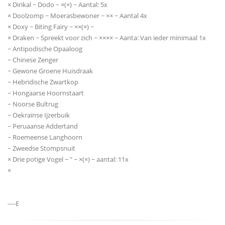
× Dirikal ~ Dodo ~ ×(×) ~ Aantal: 5x
× Doolzomp ~ Moerasbewoner ~ ×× ~ Aantal 4x
× Doxy ~ Biting Fairy ~ ××(×) ~
× Draken ~ Spreekt voor zich ~ ×××× ~ Aanta: Van ieder minimaal 1x
~ Antipodische Opaaloog
~ Chinese Zenger
~ Gewone Groene Huisdraak
~ Hebridische Zwartkop
~ Hongaarse Hoornstaart
~ Noorse Bultrug
~ Oekraïnse Ijzerbuik
~ Peruaanse Addertand
~ Roemeense Langhoorn
~ Zweedse Stompsnuit
× Drie potige Vogel ~ " ~ ×(×) ~ aantal: 11x
×
----E