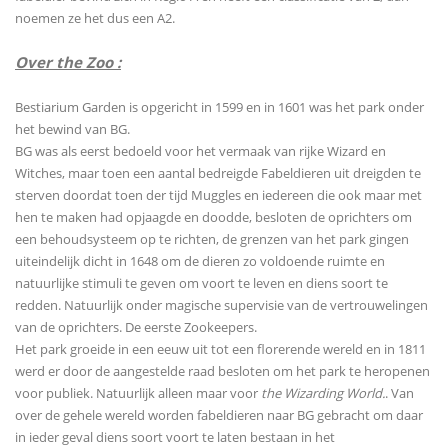
noemen ze het dus een A2.
Over the Zoo :
Bestiarium Garden is opgericht in 1599 en in 1601 was het park onder
het bewind van BG.
BG was als eerst bedoeld voor het vermaak van rijke Wizard en
Witches, maar toen een aantal bedreigde Fabeldieren uit dreigden te
sterven doordat toen der tijd Muggles en iedereen die ook maar met
hen te maken had opjaagde en doodde, besloten de oprichters om
een behoudsysteem op te richten, de grenzen van het park gingen
uiteindelijk dicht in 1648 om de dieren zo voldoende ruimte en
natuurlijke stimuli te geven om voort te leven en diens soort te
redden. Natuurlijk onder magische supervisie van de vertrouwelingen
van de oprichters. De eerste Zookeepers.
Het park groeide in een eeuw uit tot een florerende wereld en in 1811
werd er door de aangestelde raad besloten om het park te heropenen
voor publiek. Natuurlijk alleen maar voor
the Wizarding World.
. Van
over de gehele wereld worden fabeldieren naar BG gebracht om daar
in ieder geval diens soort voort te laten bestaan in het