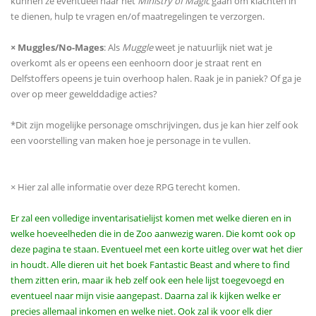
kunnen ze eventueel naar het
Ministry of Magic
gaan om klachten in
te dienen, hulp te vragen en/of maatregelingen te verzorgen.
× Muggles/No-Mages
: Als
Muggle
weet je natuurlijk niet wat je
overkomt als er opeens een eenhoorn door je straat rent en
Delfstoffers opeens je tuin overhoop halen. Raak je in paniek? Of ga je
over op meer gewelddadige acties?
*Dit zijn mogelijke personage omschrijvingen, dus je kan hier zelf ook
een voorstelling van maken hoe je personage in te vullen.
× Hier zal alle informatie over deze RPG terecht komen.
Er zal een volledige inventarisatielijst komen met welke dieren en in
welke hoeveelheden die in de Zoo aanwezig waren. Die komt ook op
deze pagina te staan. Eventueel met een korte uitleg over wat het dier
in houdt. Alle dieren uit het boek Fantastic Beast and where to find
them zitten erin, maar ik heb zelf ook een hele lijst toegevoegd en
eventueel naar mijn visie aangepast. Daarna zal ik kijken welke er
precies allemaal inkomen en welke niet. Ook zal ik voor elk dier