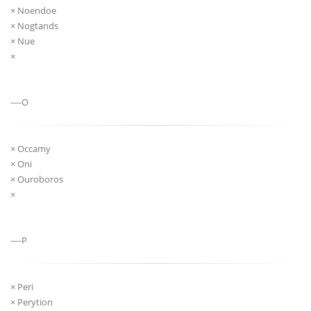
× Noendoe
× Nogtands
× Nue
×
----O
× Occamy
× Oni
× Ouroboros
×
----P
× Peri
× Perytion