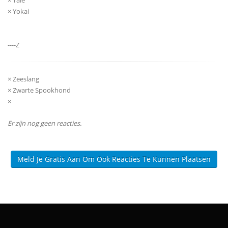
× Yokai
----Z
× Zeeslang
× Zwarte Spookhond
×
Er zijn nog geen reacties.
Meld Je Gratis Aan Om Ook Reacties Te Kunnen Plaatsen