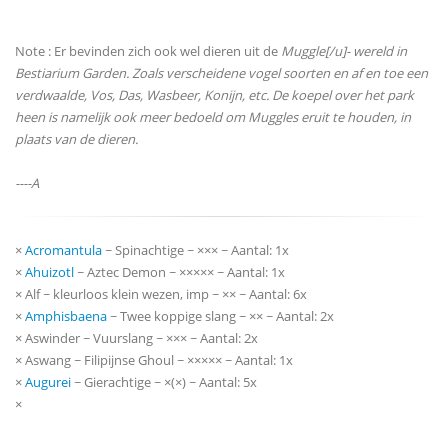
Note : Er bevinden zich ook wel dieren uit de
Muggle[/u]- wereld in
Bestiarium Garden. Zoals verscheidene vogel soorten en af en toe een
verdwaalde, Vos, Das, Wasbeer, Konijn, etc. De koepel over het park
heen is namelijk ook meer bedoeld om
Muggles
eruit te houden, in
plaats van de dieren.
----A
×
Acromantula
~ Spinachtige ~ ××× ~ Aantal: 1x
×
Ahuizotl
~ Aztec Demon ~ ××××× ~ Aantal: 1x
× Alf ~ kleurloos klein wezen, imp ~ ×× ~ Aantal: 6x
×
Amphisbaena
~ Twee koppige slang ~ ×× ~ Aantal: 2x
× Aswinder ~ Vuurslang ~ ××× ~ Aantal: 2x
× Aswang ~ Filipijnse Ghoul ~ ××××× ~ Aantal: 1x
×
Augurei
~ Gierachtige ~ ×(×) ~ Aantal: 5x
×