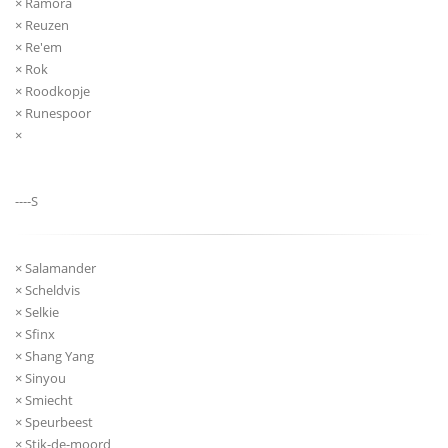
× Ramora
× Reuzen
× Re'em
× Rok
× Roodkopje
× Runespoor
×
----S
× Salamander
× Scheldvis
× Selkie
× Sfinx
× Shang Yang
× Sinyou
× Smiecht
× Speurbeest
× Stik-de-moord