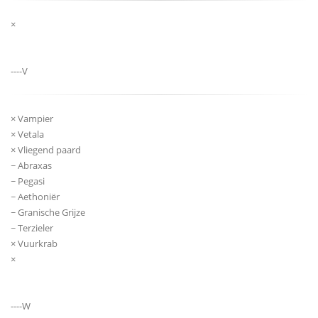
×
----V
× Vampier
× Vetala
× Vliegend paard
~ Abraxas
~ Pegasi
~ Aethoniër
~ Granische Grijze
~ Terzieler
× Vuurkrab
×
----W