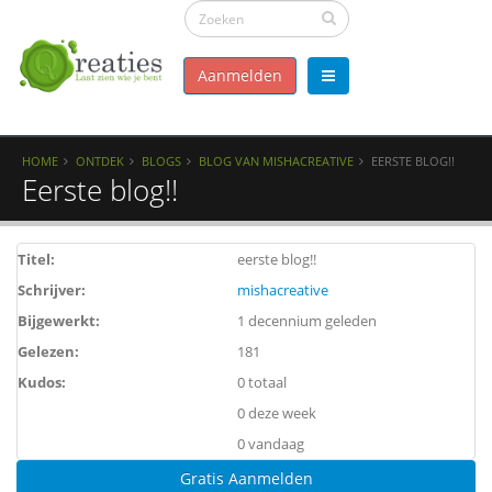
Aanmelden
HOME
ONTDEK
BLOGS
BLOG VAN MISHACREATIVE
EERSTE BLOG!!
Eerste blog!!
Titel:
eerste blog!!
Schrijver:
mishacreative
Bijgewerkt:
1 decennium geleden
Gelezen:
181
Kudos:
0 totaal
0 deze week
0 vandaag
Gratis Aanmelden