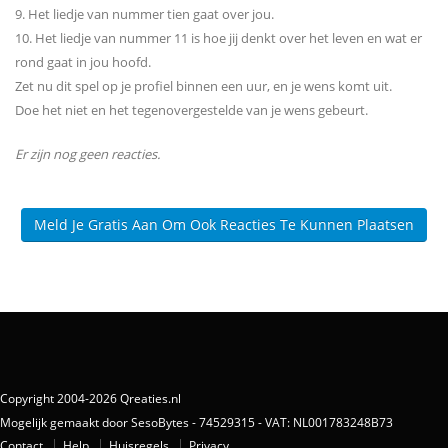
9. Het liedje van nummer tien gaat over jou.
10. Het liedje van nummer 11 is hoe jij denkt over het leven en wat er
rond gaat in jou hoofd.
Zet nu dit spel op je profiel binnen een uur, en je wens komt uit.
Doe het niet en het tegenovergestelde van je wens gebeurt.
Er zijn nog geen reacties.
Meld Je Gratis Aan Om Ook Reacties Te Kunnen Plaatsen
Copyright 2004-2026 Qreaties.nl
Mogelijk gemaakt door SesoBytes - 74529315 - VAT: NL001783248B73
Contact
Help
Huisregels
Privacy