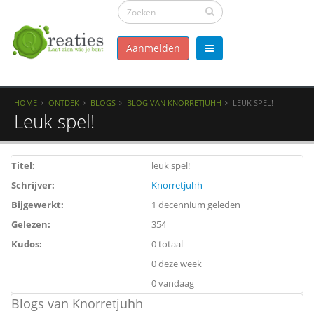
Aanmelden
HOME
ONTDEK
BLOGS
BLOG VAN KNORRETJUHH
LEUK SPEL!
Leuk spel!
Titel:
leuk spel!
Schrijver:
Knorretjuhh
Bijgewerkt:
1 decennium geleden
Gelezen:
354
Kudos:
0 totaal
0 deze week
0 vandaag
Blogs van Knorretjuhh