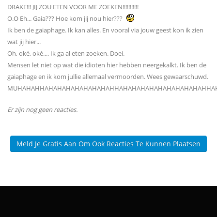
DRAKE!!! JIJ ZOU ETEN VOOR ME ZOEKEN!!!!!!!!!!!
O.O Eh... Gaia??? Hoe kom jij nou hier???
Ik ben de gaiaphage. Ik kan alles. En vooral via jouw geest kon ik zien
wat jij hier...
Oh, oké, oké.... Ik ga al eten zoeken. Doei.
Mensen let niet op wat die idioten hier hebben neergekalkt. Ik ben de
gaiaphage en ik kom jullie allemaal vermoorden. Wees gewaarschuwd.
MUHAHAHHAHAHAHAHAHAHAHAHHAHAHAHAHAHAHAHAHAHAHHA
Er zijn nog geen reacties.
Meld Je Gratis Aan Om Ook Reacties Te Kunnen Plaatsen