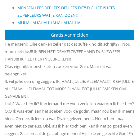
MENSEN LEES DIT LEES DIT LEES DIT!! D.G HET IS IETS
SUPERLEUKS WAT JE KAN DOEN!!!!!!!
MUHAHAHAHAHHAHAHAHAHHA
Gratis Aanmelden
He mensen!! JUllie denken zeker dat dat suffe kind dit schrijft??? Nou
mooi niet dus!!! IK BEN HET! DRAKE! ZWEEPHAND DUS!! ZWEEP!
HAND!!! IK HEB HIER INGEBROKEN!!!
Oké, eigeniljk moest ik eten zoeken voor Gaia. Maar dit was
belangrijker.
Ik wil jullie één ding zeggen. IK. HAAT. JULLIE. ALLEMAAL!!!! IK GA JULLIE
ALLEMAAL HELEMAAL TOT MOES SLAAN, TOT JULLIE SMEKEN OM
GENADE EN...
Huh? Waar ben ik? Kan iemand me even vertellen waarom ik hier ben?
O.O Ik was eten aan het zoeken voor de godin, maar nou ben ik ineens
hier... Oh nee. Ik lees nu wat Drake gelezen heeft. Neem hem maar
even niet zo serieus. Oké, als ik hier toch ben, kan ik net zo goed even
zeggen: Ga allemaal de gaiaphage dienen! Hij is de enige echte God! En