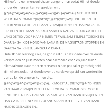
Hij heeft nu een mensenlichaam aangenomen zodat Hij het Goede
onder de mensen kan verspreiden en...
@*(&@*#@#@#)*#)(q)(#$()#$)(#($)(#$($#($#*(#)$ NEE HE!!! NIET
WEER DAT STOMME *(&@&*#(*(@#*(@#*(&WIJF DIE HIER ZIT TE
KLIEREN!! IK GA HET ALLEMAAL VERWIJDEREN!!! EN DAARNA ZAL IK
IEDEREEN HELEMAAL KAPOTSLAAN!!! EN DAN ASTRID. IK GA HEEEEL
LANG DE TIJD VOOR HAAR NEMEN TERWIJL SAM TEMPLE TOEKIJKT EN
DAARNA GA IK DE HOND VAN LANA IN DE MAGNETRON STOPPEN EN
DAARNA GA IK HEEL LANGZAAM DIANA...
Huh? Ik ben hier nog. Oké, de godin zal dus het Goede over de Aarde
verspreiden en jullie moeten haar allemaal dienen en jullie zullen
allemaal voor Haar moeten sterven! En dan pas zal er gerechtigheid
zijn! Alleen zodat het Goede over de Aarde verspreid kan worden! En
dan zullen de engelen komen die...
@#*@#*@#*@#*@#*@#))@#(. IK MOEST AL DIE *@*@#(*DINGEN
VAN HAAR VERWIJDEREN. LET NIET OP DAT STOMME GESTOORDE
KIND. OP EEN DAG, DAN ZAL GAIA ME WEL VAN HAAR BEVRIJDEN, EN
DAN GA IK BRITTNEY NET ZOLANG SLAAN TOT HET VEL VAN HAAR
HUID IS GESLAGEN EN...