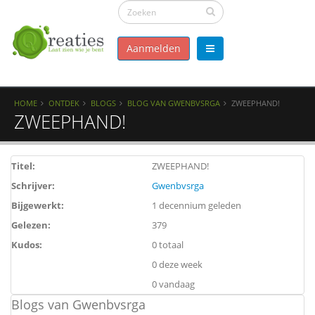
Aanmelden
HOME
ONTDEK
BLOGS
BLOG VAN GWENBVSRGA
ZWEEPHAND!
ZWEEPHAND!
Titel:
ZWEEPHAND!
Schrijver:
Gwenbvsrga
Bijgewerkt:
1 decennium geleden
Gelezen:
379
Kudos:
0 totaal
0 deze week
0 vandaag
Blogs van Gwenbvsrga