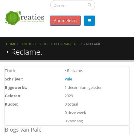
Aanmelden
HOME
ONTDEK
BLOGS
BLOG VAN PALE
• RECLAME.
• Reclame.
Titel:
• Reclame.
Schrijver:
Pale
Bijgewerkt:
1 decennium geleden
Gelezen:
2029
Kudos:
0 totaal
0 deze week
0 vandaag
Blogs van Pale