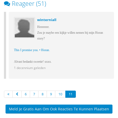
Reageer (51)
winterniall
Heeeeeee.
Zou je maybe een kijkje willen nemen bij mijn Horan
story?
This I promise you. • Horan.
Alvast bedankt sweetie! xxxx.
1 decennium geleden
6
7
8
9
10
11
Meld Je Gratis Aan Om Ook Reacties Te Kunnen Plaatsen