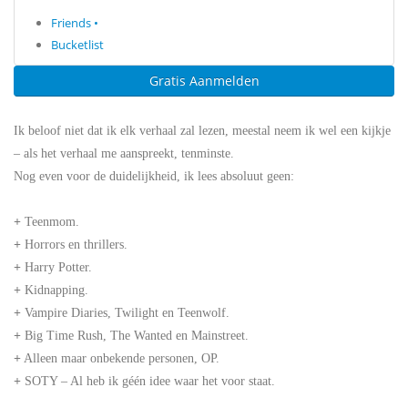
Friends •
Bucketlist
Gratis Aanmelden
Ik beloof niet dat ik elk verhaal zal lezen, meestal neem ik wel een kijkje
– als het verhaal me aanspreekt, tenminste.
Nog even voor de duidelijkheid, ik lees absoluut geen:
+
Teenmom.
+
Horrors en thrillers.
+
Harry Potter.
+
Kidnapping.
+
Vampire Diaries, Twilight en Teenwolf.
+
Big Time Rush, The Wanted en Mainstreet.
+
Alleen maar onbekende personen, OP.
+
SOTY – Al heb ik géén idee waar het voor staat.