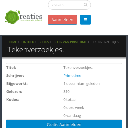
Aanmelden
HOME
ONTDEK
BLOGS
BLOG VAN PRIMETIME
TEKENVERZOEKJES.
Tekenverzoekjes.
Titel:
Tekenverzoekjes.
Schrijver:
Primetime
Bijgewerkt:
1 decennium geleden
Gelezen:
310
Kudos:
0 totaal
0 deze week
0 vandaag
Gratis Aanmelden