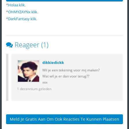
*
Holaa
klik.
*
OHMYZAYNx
klik.
*
DarkFantasy
klik.
Reageer (1)
dikkiedickk
Wil je een tekening voor mij maken?
Wat wil je er dan voor terug??
xxx
1 decennium geleden
Meld Je Gratis Aan Om Ook Reacties Te Kunnen Plaatsen