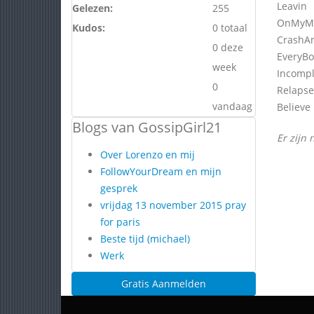
Leavin
Gelezen:
255
OnMyM
Kudos:
0 totaal
CrashA
0 deze
EveryB
week
Incompl
0
Relapse
vandaag
Believe
Blogs van GossipGirl21
Er zijn 
Over Lorenzo en mij
FollowYourDream en mijn
gesprek
vrijdag 13 november 2015 pray
for paris
Beste tijd (michael)
Werk
Gratis Aanmelden