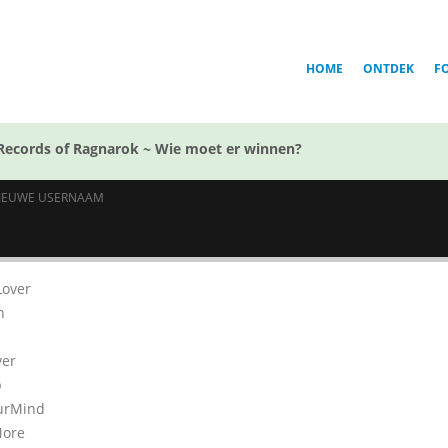
HOME
ONTDEK
F
Records of Ragnarok ~ Wie moet er winnen?
IEUWE USERNAAM
Lover
n
ver
p
urMind
ore