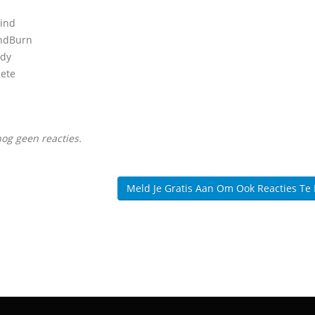
ind
ndBurn
ody
ete
nog geen reacties.
Meld Je Gratis Aan Om Ook Reacties Te