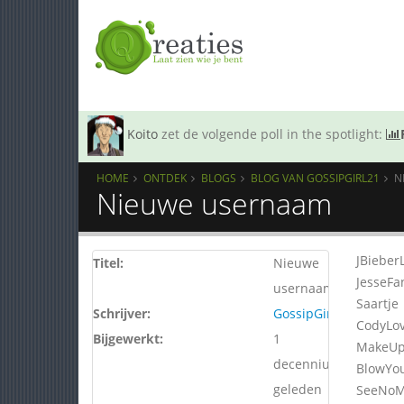
Koito
zet de volgende poll in the spotlight:
HOME
ONTDEK
BLOGS
BLOG VAN GOSSIPGIRL21
N
Nieuwe usernaam
JBieber
Titel:
Nieuwe
JesseFa
usernaam
Saartje
Schrijver:
GossipGirl21
CodyLo
Bijgewerkt:
1
MakeU
decennium
BlowYo
geleden
SeeNoM