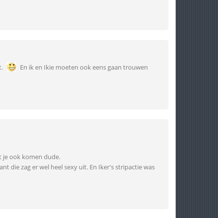
t.
En ik en Ikie moeten ook eens gaan trouwen
t je ook komen dude.
t die zag er wel heel sexy uit. En Iker's stripactie was