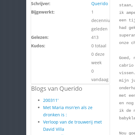
Schrijver:
Querido
staan,
Bijgewerkt:
1
ik amp
decennium
een ti
had ge
geleden
supera
Gelezen:
413
onze c
Kudos:
0 totaal
0 deze
Goed, 
week
cabrio
0
vissen
vandaag
mijn j
Blogs van Querido
onderh
met ee
200311'
en nog
Met Maria msn'en als ze
ik de 
dronken is :
babykl
Verloop van de trouwerij met
David Villa
Nou go