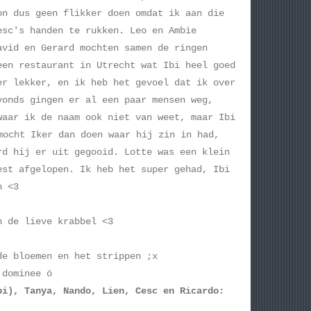
on dus geen flikker doen omdat ik aan die
esc's handen te rukken. Leo en Ambie
avid en Gerard mochten samen de ringen
een restaurant in Utrecht wat Ibi heel goed
er lekker, en ik heb het gevoel dat ik over
vonds gingen er al een paar mensen weg,
waar ik de naam ook niet van weet, maar Ibi
ocht Iker dan doen waar hij zin in had,
rd hij er uit gegooid. Lotte was een klein
est afgelopen. Ik heb het super gehad, Ibi
n <3
n de lieve krabbel <3
e bloemen en het strippen ;x
 dominee ö
bi), Tanya, Nando, Lien, Cesc en Ricardo: