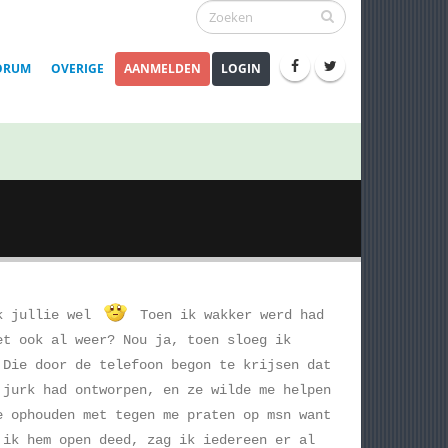
ORUM
OVERIGE
AANMELDEN
LOGIN
nk jullie wel
Toen ik wakker werd had
et ook al weer? Nou ja, toen sloeg ik
 Die door de telefoon begon te krijsen dat
 jurk had ontworpen, en ze wilde me helpen
e ophouden met tegen me praten op msn want
 ik hem open deed, zag ik iedereen er al