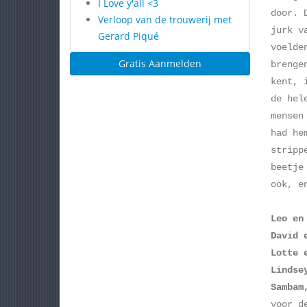
I Love y'all <3
door. 
Verloop van de trouwerij met
jurk v
Gerard Piqué
voelde
Gratis Aanmelden
brenge
kent, 
de hel
mensen
had he
stripp
beetje
ook, e
Leo en
David 
Lotte 
Lindse
Sambam
voor d