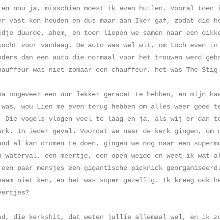
 en nou ja, misschien moest ik even huilen. Vooral toen 
er vast kon houden en dus maar aan Iker gaf, zodat die h
jdje duurde, ahem, en toen liepen we samen naar een dikk
kocht voor vandaag. De auto was wel wit, om toch even in
nders dan een auto die normaal voor het trouwen werd geb
hauffeur was niet zomaar een chauffeur, het was The Sti
na ongeveer een uur lekker geracet te hebben, en mijn ha
 was, wou Lien me even terug hebben om alles weer goed t
. Die vogels vlogen veel te laag en ja, als wij er dan t
urk. In ieder geval. Voordat we naar de kerk gingen, om 
and al kan dromen te doen, gingen we nog naar een superm
n waterval, een meertje, een open weide en weet ik wat a
 een paar mensjes een gigantische picknick georganiseerd
naam niet ken, en het was super gezellig. Ik kreeg ook h
eertjes?
ed, die kerkshit, dat weten jullie allemaal wel, en ik z