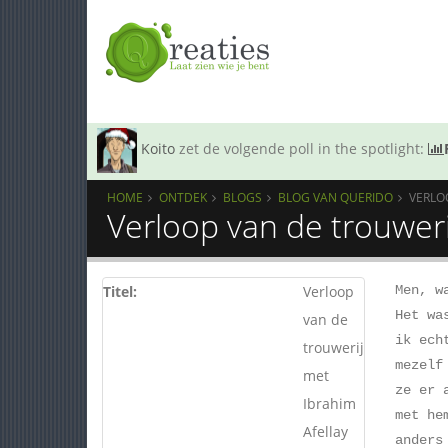
Koito
zet de volgende poll in the spotlight:
HOME
ONTDEK
BLOGS
BLOG VAN QUERIDO
VERLO
Verloop van de trouweri
Titel:
Verloop
Men, w
Het wa
van de
ik ech
trouwerij
mezelf
met
ze er 
Ibrahim
met he
Afellay
anders