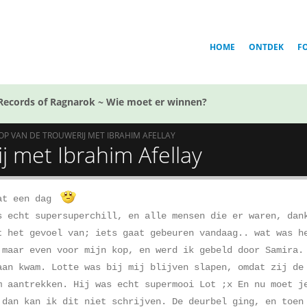
HOME
ONTDEK
F
Records of Ragnarok ~ Wie moet er winnen?
OP VAN DE TROUWERIJ MET IBRAHIM AFELLAY
j met Ibrahim Afellay
at een dag
s echt supersuperchill, en alle mensen die er waren, da
t het gevoel van; iets gaat gebeuren vandaag.. wat was h
 maar even voor mijn kop, en werd ik gebeld door Samira.
aan kwam. Lotte was bij mij blijven slapen, omdat zij de
m aantrekken. Hij was echt supermooi Lot ;x En nu moet j
 dan kan ik dit niet schrijven. De deurbel ging, en toen