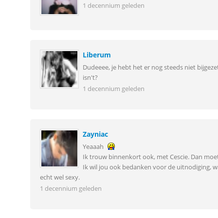
1 decennium geleden
Liberum
Dudeeee, je hebt het er nog steeds niet bijgeze
isn't?
1 decennium geleden
Zayniac
Yeaaah
Ik trouw binnenkort ook, met Cescie. Dan moe
Ik wil jou ook bedanken voor de uitnodiging, wan
echt wel sexy.
1 decennium geleden