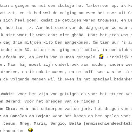
Daarna gingen we met een skûtsje het Markermeer op, ik k
ast zat, en ik had wel de neiging om even het roer uit C
n zich heel goed, omdat ze getuigen waren trouwens, en D
n, hoe lief ;x. Aan het einde van de dag gingen we naar 
ik niet want ik woon daar niet ghaha. Maar het eten was 
e dag drie miljoen kilo ben aangekomen. Om tien uur 's a
 ouder dan 30, en de rest ging mee feesten, in een club 
m afgehuurd, en Armin van Buuren geregeld
Eindelijk m
en. Maar hij moest zijn onderbroek aan houden, anders we
 dronken, en ik ook trouwens, en om half twee was het fe
n de volgende mensen wil ik even in het speciaal bedanke
 Ambie:
voor het zijn van getuigen en voor het sturen va
en Gerard:
voor het brengen van de ringen (:
en Ikie:
voor het ontwerpen van de jurk, het dragen van d
y en Canales en Bojan:
voor het komen en het spelen voor
, Jesús, Greg, Maria, Sergio, Bella (enmisschiendeechteI
e kadootjes