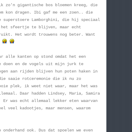
ik zo'n gigantische bos bloemen kreeg, die
em kon dragen. Ibi gaf me een zoen.. die
e superstoere Lamborghini, die hij speciaal
 het sfeertje te blijven, maar echt
ruikt. Het wordt trouwens nog beter. Want
g
ar alle kanten op stond omdat het een
e doen en de vogels uit mijn jurk te
egen aan rijden blijven hun poten haken in
die saaie rotceremonie die ik nu zo
ooie plek, ik weet niet waar, maar het was
llemaal. Daar hadden Lindsey, Maria, Samira
. Er was echt allemaal lekker eten waarvan
eel veel kadootjes, maar mensen, waarom
o onderhand ook. Dus dat spoelen we even